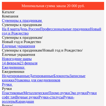
Минимальная сумма заказа 20 000 руб.
Каталог
Компания
Сувениры к праздникам
Сувениры к праздникам
На 8 марта
День России
Профессиональные праздники
Новый
год и Рождество
Сувениры к праздникам
/
Новый год и Рождество
Ёлочные украшения
Сувениры к праздникам
/
Новый год и Рождество
/
Ёлочные украшения
Новогодние шары
14 февраля
23 февраля
Ежедневники
Ежедневники
Недатированные
Датированные
Блокноты
Записные
книжки
Упаковка для ежедневников
Ручки
Ручки
Пластиковые
Металлические
Промо ручки
Эко ручки
Ручки
софт тач
Вечные ручки
Ручки-стилусы
Ручки-
роллеры
Карандаши
Ручки
/