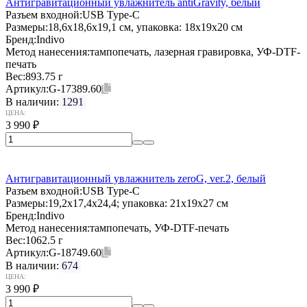
Антигравитационный увлажнитель antiGravity, белый
Разъем входной:
USB Type-C
Размеры:
18,6x18,6x19,1 см, упаковка: 18x19x20 см
Бренд:
Indivo
Метод нанесения:
тампопечать, лазерная гравировка, УФ-DTF-
печать
Вес:
893.75 г
Артикул:
G-17389.60
В наличии:
1291
ЦЕНА:
3 990
₽
Антигравитационный увлажнитель zeroG, ver.2, белый
Разъем входной:
USB Type-C
Размеры:
19,2x17,4x24,4; упаковка: 21x19x27 см
Бренд:
Indivo
Метод нанесения:
тампопечать, УФ-DTF-печать
Вес:
1062.5 г
Артикул:
G-18749.60
В наличии:
674
ЦЕНА:
3 990
₽