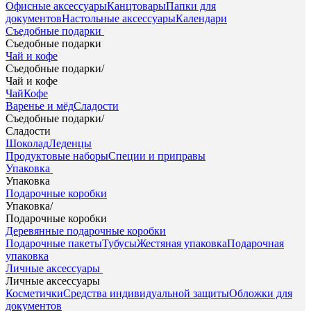
Офисные аксессуары
Канцтовары
Папки для
документов
Настольные аксессуары
Календари
Съедобные подарки
Съедобные подарки
Чай и кофе
Съедобные подарки
/
Чай и кофе
Чай
Кофе
Варенье и мёд
Сладости
Съедобные подарки
/
Сладости
Шоколад
Леденцы
Продуктовые наборы
Специи и приправы
Упаковка
Упаковка
Подарочные коробки
Упаковка
/
Подарочные коробки
Деревянные подарочные коробки
Подарочные пакеты
Тубусы
Жестяная упаковка
Подарочная
упаковка
Личные аксессуары
Личные аксессуары
Косметички
Средства индивидуальной защиты
Обложки для
документов