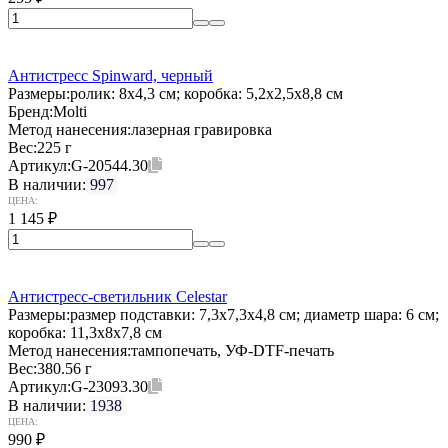
Антистресс Spinward, черный
Размеры:
ролик: 8x4,3 см; коробка: 5,2x2,5x8,8 см
Бренд:
Molti
Метод нанесения:
лазерная гравировка
Вес:
225 г
Артикул:
G-20544.30
В наличии:
997
ЦЕНА:
1 145
₽
Антистресс-светильник Celestar
Размеры:
размер подставки: 7,3x7,3x4,8 см; диаметр шара: 6 см;
коробка: 11,3х8x7,8 см
Метод нанесения:
тампопечать, УФ-DTF-печать
Вес:
380.56 г
Артикул:
G-23093.30
В наличии:
1938
ЦЕНА:
990
₽