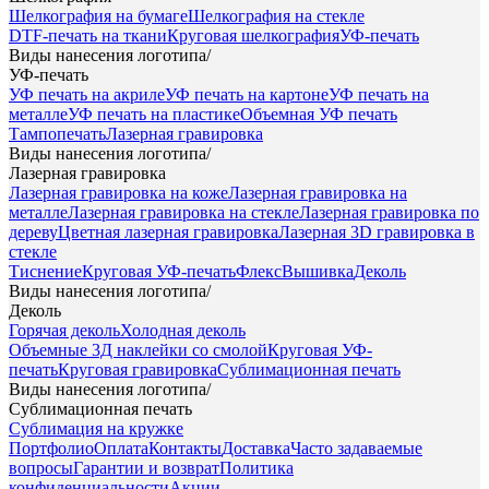
Шелкография на бумаге
Шелкография на стекле
DTF-печать на ткани
Круговая шелкография
УФ-печать
Виды нанесения логотипа
/
УФ-печать
УФ печать на акриле
УФ печать на картоне
УФ печать на
металле
УФ печать на пластике
Объемная УФ печать
Тампопечать
Лазерная гравировка
Виды нанесения логотипа
/
Лазерная гравировка
Лазерная гравировка на коже
Лазерная гравировка на
металле
Лазерная гравировка на стекле
Лазерная гравировка по
дереву
Цветная лазерная гравировка
Лазерная 3D гравировка в
стекле
Тиснение
Круговая УФ-печать
Флекс
Вышивка
Деколь
Виды нанесения логотипа
/
Деколь
Горячая деколь
Холодная деколь
Объемные 3Д наклейки со смолой
Круговая УФ-
печать
Круговая гравировка
Сублимационная печать
Виды нанесения логотипа
/
Сублимационная печать
Сублимация на кружке
Портфолио
Оплата
Контакты
Доставка
Часто задаваемые
вопросы
Гарантии и возврат
Политика
конфиденциальности
Акции