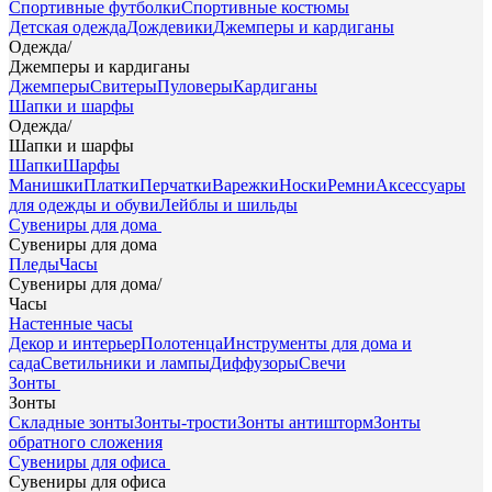
Спортивные футболки
Спортивные костюмы
Детская одежда
Дождевики
Джемперы и кардиганы
Одежда
/
Джемперы и кардиганы
Джемперы
Свитеры
Пуловеры
Кардиганы
Шапки и шарфы
Одежда
/
Шапки и шарфы
Шапки
Шарфы
Манишки
Платки
Перчатки
Варежки
Носки
Ремни
Аксессуары
для одежды и обуви
Лейблы и шильды
Сувениры для дома
Сувениры для дома
Пледы
Часы
Сувениры для дома
/
Часы
Настенные часы
Декор и интерьер
Полотенца
Инструменты для дома и
сада
Светильники и лампы
Диффузоры
Свечи
Зонты
Зонты
Складные зонты
Зонты-трости
Зонты антишторм
Зонты
обратного сложения
Сувениры для офиса
Сувениры для офиса