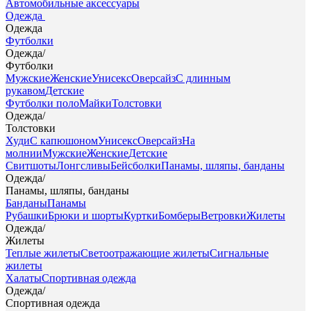
Автомобильные аксессуары
Одежда
Одежда
Футболки
Одежда
/
Футболки
Мужские
Женские
Унисекс
Оверсайз
С длинным
рукавом
Детские
Футболки поло
Майки
Толстовки
Одежда
/
Толстовки
Худи
С капюшоном
Унисекс
Оверсайз
На
молнии
Мужские
Женские
Детские
Свитшоты
Лонгсливы
Бейсболки
Панамы, шляпы, банданы
Одежда
/
Панамы, шляпы, банданы
Банданы
Панамы
Рубашки
Брюки и шорты
Куртки
Бомберы
Ветровки
Жилеты
Одежда
/
Жилеты
Теплые жилеты
Светоотражающие жилеты
Сигнальные
жилеты
Халаты
Спортивная одежда
Одежда
/
Спортивная одежда