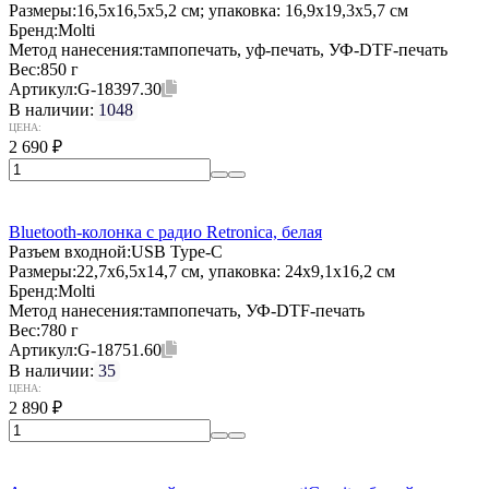
Размеры:
16,5x16,5x5,2 см; упаковка: 16,9x19,3x5,7 см
Бренд:
Molti
Метод нанесения:
тампопечать, уф-печать, УФ-DTF-печать
Вес:
850 г
Артикул:
G-18397.30
В наличии:
1048
ЦЕНА:
2 690
₽
Bluetooth-колонка с радио Retronica, белая
Разъем входной:
USB Type-C
Размеры:
22,7x6,5x14,7 см, упаковка: 24x9,1x16,2 см
Бренд:
Molti
Метод нанесения:
тампопечать, УФ-DTF-печать
Вес:
780 г
Артикул:
G-18751.60
В наличии:
35
ЦЕНА:
2 890
₽