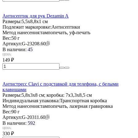
Антисептик для рук Dezamin A
Размеры:
5,5х8,8х1 см
Подлежит маркировке:
Антисептики
Метод нанесения:
тампопечать, уф-печать
Вес:
50 г
Артикул:
G-23208.60
В наличии:
45
ЦЕНА:
149
₽
Антистресс Clavi с подставкой для телефона, с белыми
клавишами
Размеры:
5,8х3х8 см; коробка: 7x3,3x8,5 см
Индивидуальная упаковка:
Транспортная коробка
Метод нанесения:
тампопечать, лазерная гравировка
Вес:
90 г
Артикул:
G-20311.60
В наличии:
592
ЦЕНА:
330
₽