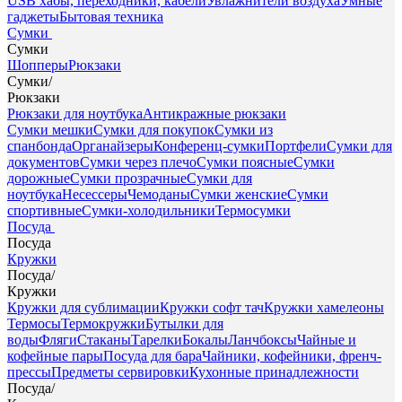
USB хабы, переходники, кабели
Увлажнители воздуха
Умные
гаджеты
Бытовая техника
Сумки
Сумки
Шопперы
Рюкзаки
Сумки
/
Рюкзаки
Рюкзаки для ноутбука
Антикражные рюкзаки
Сумки мешки
Сумки для покупок
Сумки из
спанбонда
Органайзеры
Конференц-сумки
Портфели
Сумки для
документов
Сумки через плечо
Сумки поясные
Сумки
дорожные
Сумки прозрачные
Сумки для
ноутбука
Несессеры
Чемоданы
Сумки женские
Сумки
спортивные
Сумки-холодильники
Термосумки
Посуда
Посуда
Кружки
Посуда
/
Кружки
Кружки для сублимации
Кружки софт тач
Кружки хамелеоны
Термосы
Термокружки
Бутылки для
воды
Фляги
Стаканы
Тарелки
Бокалы
Ланчбоксы
Чайные и
кофейные пары
Посуда для бара
Чайники, кофейники, френч-
прессы
Предметы сервировки
Кухонные принадлежности
Посуда
/