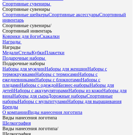
Спортивные сувениры
Спортивные сувениры
Спортивные шейкеры
Спортивные аксессуары
Спортивный
инвентарь
Спортивные сувениры
/
Спортивный инвентарь
Коврики для йоги
Скакалки
Награды
Награды
Медали
Стелы
Кубки
Плакетки
Подарочные наборы
Подарочные наборы
Наборы для мужчин
Наборы для женщин
Наборы с
термокружками
Наборы с термосами
Наборы с
ежедневниками
Наборы с блокнотами
Наборы с
пледами
Наборы с одеждой
Бизнес-наборы
Наборы для
детей
Наборы с аккумуляторами
Наборы из кожи
Наборы для
вина
Наборы для сыра
Дорожные наборы
Спортивные
наборы
Наборы с мультитулами
Наборы для выращивания
Бренды
О компании
Виды нанесения логотипа
Виды нанесения логотипа
Шелкография
Виды нанесения логотипа
/
Шелкография