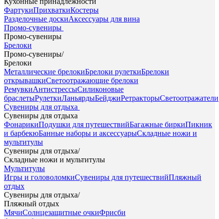
Кухонные принадлежности
Фартуки
Прихватки
Костеры
Разделочные доски
Аксессуары для вина
Промо-сувениры
Промо-сувениры
Брелоки
Промо-сувениры
/
Брелоки
Металлические брелоки
Брелоки рулетки
Брелоки
открывашки
Светоотражающие брелоки
Ремувки
Антистрессы
Силиконовые
браслеты
Рулетки
Ланьярды
Бейджи
Ретракторы
Светоотражатели
Сувениры для отдыха
Сувениры для отдыха
Фонарики
Подушки для путешествий
Багажные бирки
Пикник
и барбекю
Банные наборы и аксессуары
Складные ножи и
мультитулы
Сувениры для отдыха
/
Складные ножи и мультитулы
Мультитулы
Игры и головоломки
Сувениры для путешествий
Пляжный
отдых
Сувениры для отдыха
/
Пляжный отдых
Мячи
Солнцезащитные очки
Фрисби