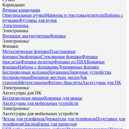
Карандаши
Вечные карандаши
Оригинальные ручки
Маркеры и текстовыделители
Наборы с
ручками
Футляры для ручек
Электроника
Электроника
Внешние аккумуляторы
Флешки
Электроника
/
Флешки
Металлические флешки
Пластиковые
флешки
Экофлешки
Стеклянные флешки
Флешки
браслеты
Флешки визитки
Флешки из ПВХ
Кожаные
флешки
Наборы с флешками
Деревянные флешки
Беспроводные колонки
Наушники
Зарядные устройства
беспроводные
Внешние жесткие диски
Док
станции
Метеостанции
Фитнес-браслеты
Аксессуары для ПК
Электроника
/
Аксессуары для ПК
Беспроводные мыши
Коврики для мыши
Аксессуары для мобильных устройств
Электроника
/
Аксессуары для мобильных устройств
Чехлы для телефонов
Держатели для телефонов
Подставки для
телефонов
Органайзеры для проводов