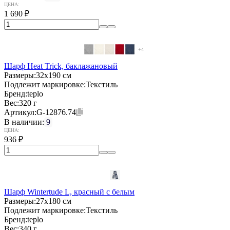
ЦЕНА:
1 690
₽
+4
Шарф Heat Trick, баклажановый
Размеры:
32х190 см
Подлежит маркировке:
Текстиль
Бренд:
teplo
Вес:
320 г
Артикул:
G-12876.74
В наличии:
9
ЦЕНА:
936
₽
Шарф Wintertude L, красный с белым
Размеры:
27х180 см
Подлежит маркировке:
Текстиль
Бренд:
teplo
Вес:
340 г