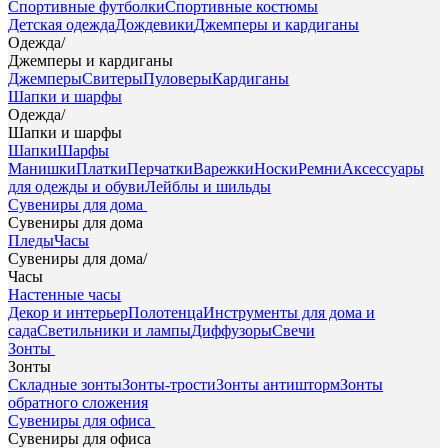
Спортивные футболки
Спортивные костюмы
Детская одежда
Дождевики
Джемперы и кардиганы
Одежда
/
Джемперы и кардиганы
Джемперы
Свитеры
Пуловеры
Кардиганы
Шапки и шарфы
Одежда
/
Шапки и шарфы
Шапки
Шарфы
Манишки
Платки
Перчатки
Варежки
Носки
Ремни
Аксессуары
для одежды и обуви
Лейблы и шильды
Сувениры для дома
Сувениры для дома
Пледы
Часы
Сувениры для дома
/
Часы
Настенные часы
Декор и интерьер
Полотенца
Инструменты для дома и
сада
Светильники и лампы
Диффузоры
Свечи
Зонты
Зонты
Складные зонты
Зонты-трости
Зонты антишторм
Зонты
обратного сложения
Сувениры для офиса
Сувениры для офиса