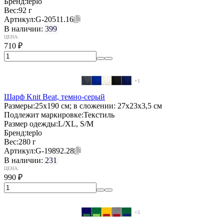
Бренд:
teplo
Вес:
92 г
Артикул:
G-20511.16
В наличии:
399
ЦЕНА:
710
₽
+1
Шарф Knit Beat, темно-серый
Размеры:
25x190 см; в сложении: 27x23x3,5 см
Подлежит маркировке:
Текстиль
Размер одежды:
L/XL, S/M
Бренд:
teplo
Вес:
280 г
Артикул:
G-19892.28
В наличии:
231
ЦЕНА:
990
₽
+5