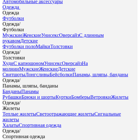
Автомобильные аксессуары
Одежда
Одежда
Футболки
Одежда
/
Футболки
Мужские
Женские
Унисекс
Оверсайз
С длинным
рукавом
Детские
Футболки поло
Майки
Толстовки
Одежда
/
Толстовки
Худи
С капюшоном
Унисекс
Оверсайз
На
молнии
Мужские
Женские
Детские
Свитшоты
Лонгсливы
Бейсболки
Панамы, шляпы, банданы
Одежда
/
Панамы, шляпы, банданы
Банданы
Панамы
Рубашки
Брюки и шорты
Куртки
Бомберы
Ветровки
Жилеты
Одежда
/
Жилеты
Теплые жилеты
Светоотражающие жилеты
Сигнальные
жилеты
Халаты
Спортивная одежда
Одежда
/
Спортивная одежда