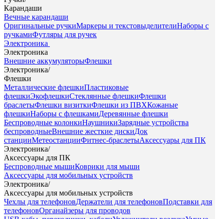
Карандаши
Вечные карандаши
Оригинальные ручки
Маркеры и текстовыделители
Наборы с
ручками
Футляры для ручек
Электроника
Электроника
Внешние аккумуляторы
Флешки
Электроника
/
Флешки
Металлические флешки
Пластиковые
флешки
Экофлешки
Стеклянные флешки
Флешки
браслеты
Флешки визитки
Флешки из ПВХ
Кожаные
флешки
Наборы с флешками
Деревянные флешки
Беспроводные колонки
Наушники
Зарядные устройства
беспроводные
Внешние жесткие диски
Док
станции
Метеостанции
Фитнес-браслеты
Аксессуары для ПК
Электроника
/
Аксессуары для ПК
Беспроводные мыши
Коврики для мыши
Аксессуары для мобильных устройств
Электроника
/
Аксессуары для мобильных устройств
Чехлы для телефонов
Держатели для телефонов
Подставки для
телефонов
Органайзеры для проводов