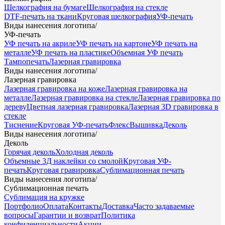
Шелкография на бумаге
Шелкография на стекле
DTF-печать на ткани
Круговая шелкография
УФ-печать
Виды нанесения логотипа
/
УФ-печать
УФ печать на акриле
УФ печать на картоне
УФ печать на
металле
УФ печать на пластике
Объемная УФ печать
Тампопечать
Лазерная гравировка
Виды нанесения логотипа
/
Лазерная гравировка
Лазерная гравировка на коже
Лазерная гравировка на
металле
Лазерная гравировка на стекле
Лазерная гравировка по
дереву
Цветная лазерная гравировка
Лазерная 3D гравировка в
стекле
Тиснение
Круговая УФ-печать
Флекс
Вышивка
Деколь
Виды нанесения логотипа
/
Деколь
Горячая деколь
Холодная деколь
Объемные 3Д наклейки со смолой
Круговая УФ-
печать
Круговая гравировка
Сублимационная печать
Виды нанесения логотипа
/
Сублимационная печать
Сублимация на кружке
Портфолио
Оплата
Контакты
Доставка
Часто задаваемые
вопросы
Гарантии и возврат
Политика
конфиденциальности
Акции