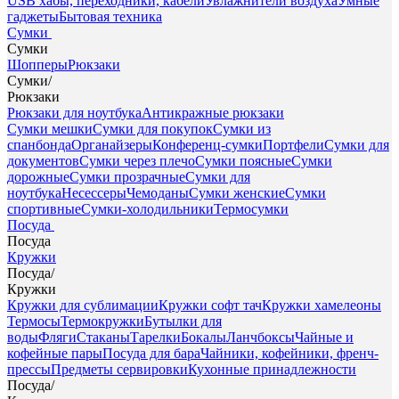
USB хабы, переходники, кабели
Увлажнители воздуха
Умные
гаджеты
Бытовая техника
Сумки
Сумки
Шопперы
Рюкзаки
Сумки
/
Рюкзаки
Рюкзаки для ноутбука
Антикражные рюкзаки
Сумки мешки
Сумки для покупок
Сумки из
спанбонда
Органайзеры
Конференц-сумки
Портфели
Сумки для
документов
Сумки через плечо
Сумки поясные
Сумки
дорожные
Сумки прозрачные
Сумки для
ноутбука
Несессеры
Чемоданы
Сумки женские
Сумки
спортивные
Сумки-холодильники
Термосумки
Посуда
Посуда
Кружки
Посуда
/
Кружки
Кружки для сублимации
Кружки софт тач
Кружки хамелеоны
Термосы
Термокружки
Бутылки для
воды
Фляги
Стаканы
Тарелки
Бокалы
Ланчбоксы
Чайные и
кофейные пары
Посуда для бара
Чайники, кофейники, френч-
прессы
Предметы сервировки
Кухонные принадлежности
Посуда
/