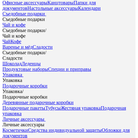
Офисные аксессуары
Канцтовары
Папки для
документов
Настольные аксессуары
Календари
Съедобные подарки
Съедобные подарки
Чай и кофе
Съедобные подарки
/
Чай и кофе
Чай
Кофе
Варенье и мёд
Сладости
Съедобные подарки
/
Сладости
Шоколад
Леденцы
Продуктовые наборы
Специи и приправы
Упаковка
Упаковка
Подарочные коробки
Упаковка
/
Подарочные коробки
Деревянные подарочные коробки
Подарочные пакеты
Тубусы
Жестяная упаковка
Подарочная
упаковка
Личные аксессуары
Личные аксессуары
Косметички
Средства индивидуальной защиты
Обложки для
документов