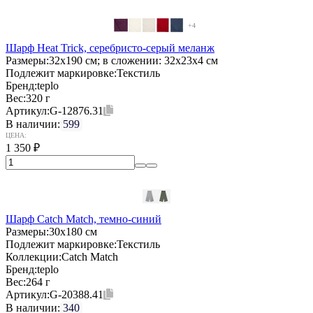
+4
Шарф Heat Trick, серебристо-серый меланж
Размеры:
32х190 см; в сложении: 32x23x4 см
Подлежит маркировке:
Текстиль
Бренд:
teplo
Вес:
320 г
Артикул:
G-12876.31
В наличии:
599
ЦЕНА:
1 350
₽
Шарф Catch Match, темно-синий
Размеры:
30x180 см
Подлежит маркировке:
Текстиль
Коллекции:
Catch Match
Бренд:
teplo
Вес:
264 г
Артикул:
G-20388.41
В наличии:
340