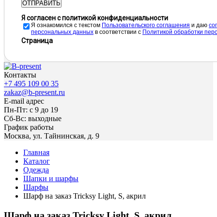
ОТПРАВИТЬ
Я согласен с политикой конфиденциальности
Я ознакомился с текстом
Пользовательского соглашения
и даю
cо
персональных данных
в соответствии с
Политикой обработки пер
Страница
Контакты
+7 495 109 00 35
zakaz@b-present.ru
E-mail адрес
Пн-Пт: с 9 до 19
Сб-Вс: выходные
График работы
Москва, ул. Тайнинская, д. 9
Главная
Каталог
Одежда
Шапки и шарфы
Шарфы
Шарф на заказ Tricksy Light, S, акрил
Шарф на заказ Tricksy Light, S, акрил