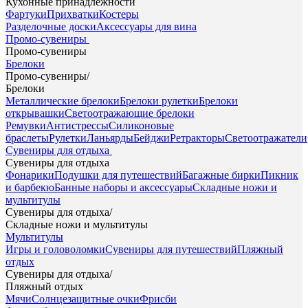
Кухонные принадлежности
Фартуки
Прихватки
Костеры
Разделочные доски
Аксессуары для вина
Промо-сувениры
Промо-сувениры
Брелоки
Промо-сувениры
/
Брелоки
Металлические брелоки
Брелоки рулетки
Брелоки
открывашки
Светоотражающие брелоки
Ремувки
Антистрессы
Силиконовые
браслеты
Рулетки
Ланьярды
Бейджи
Ретракторы
Светоотражатели
Сувениры для отдыха
Сувениры для отдыха
Фонарики
Подушки для путешествий
Багажные бирки
Пикник
и барбекю
Банные наборы и аксессуары
Складные ножи и
мультитулы
Сувениры для отдыха
/
Складные ножи и мультитулы
Мультитулы
Игры и головоломки
Сувениры для путешествий
Пляжный
отдых
Сувениры для отдыха
/
Пляжный отдых
Мячи
Солнцезащитные очки
Фрисби