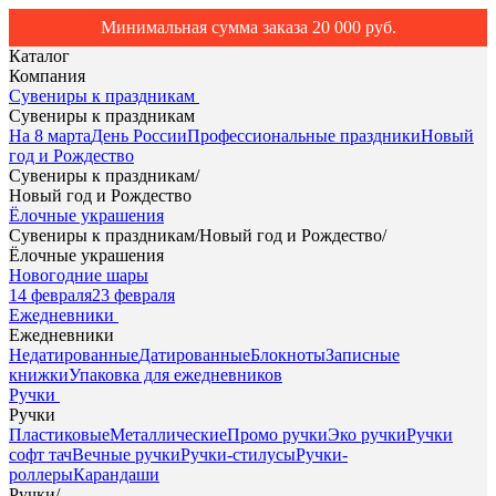
Минимальная сумма заказа 20 000 руб.
Каталог
Компания
Сувениры к праздникам
Сувениры к праздникам
На 8 марта
День России
Профессиональные праздники
Новый
год и Рождество
Сувениры к праздникам
/
Новый год и Рождество
Ёлочные украшения
Сувениры к праздникам
/
Новый год и Рождество
/
Ёлочные украшения
Новогодние шары
14 февраля
23 февраля
Ежедневники
Ежедневники
Недатированные
Датированные
Блокноты
Записные
книжки
Упаковка для ежедневников
Ручки
Ручки
Пластиковые
Металлические
Промо ручки
Эко ручки
Ручки
софт тач
Вечные ручки
Ручки-стилусы
Ручки-
роллеры
Карандаши
Ручки
/