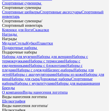
Спортивные сувениры
Спортивные сувениры
Спортивные шейкеры
Спортивные аксессуары
Спортивный
инвентарь
Спортивные сувениры
/
Спортивный инвентарь
Коврики для йоги
Скакалки
Награды
Награды
Медали
Стелы
Кубки
Плакетки
Подарочные наборы
Подарочные наборы
Наборы для мужчин
Наборы для женщин
Наборы с
термокружками
Наборы с термосами
Наборы с
ежедневниками
Наборы с блокнотами
Наборы с
пледами
Наборы с одеждой
Бизнес-наборы
Наборы для
детей
Наборы с аккумуляторами
Наборы из кожи
Наборы для
вина
Наборы для сыра
Дорожные наборы
Спортивные
наборы
Наборы с мультитулами
Наборы для выращивания
Бренды
О компании
Виды нанесения логотипа
Виды нанесения логотипа
Шелкография
Виды нанесения логотипа
/
Шелкография