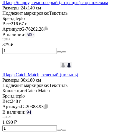
Шарф Snappy, темно-серый (антрацит) с оранжевым
Размеры:
24х140 см
Подлежит маркировке:
Текстиль
Бренд:
teplo
Вес:
216.67 г
Артикул:
G-76262.28
В наличии:
500
ЦЕНА:
875
₽
Шарф Catch Match, зеленый (полынь)
Размеры:
30x180 см
Подлежит маркировке:
Текстиль
Коллекции:
Catch Match
Бренд:
teplo
Вес:
248 г
Артикул:
G-20388.93
В наличии:
94
ЦЕНА:
1 690
₽