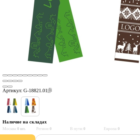
Артикул:
G-18821.01
Наличие на складах
Москва:
Регион:
В пути:
Европа:
0 шт.
0
0
0