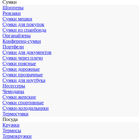
Сумки
Шопперы
Рюкзаки
Сумки мешки
Сумки для покупок
Сумки из спанбонда
Органайзеры
Конференц-сумки
Портфели
Сумки для документов
Сумки через плечо
Сумки поясные
Сумки дорожные
Сумки прозрачные
Сумки для ноутбука
Несессеры
Чемоданы
Сумки женские
Сумки спортивные
Сумки-холодильники
Термосумки
Посуда
Кружки
Термосы
Термокружки