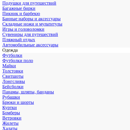
Подушки для путешествий
Багажные бирки
Пикник и барбекю
Банные наборы и аксессуары
Складные ножи и мультитулы
Игры и головоломки
Сувениры для путешествий
Пляжный отдых
Автомобильные аксессуары
Одежда
Футболки
Футболки поло
Майки
Толстовки
Свитшоты
Лонгсливы
Бейсболки
Панамы, шляпы, банданы
Рубашки
Брюки и шорты
Куртки
Бомберы
Ветровки
Жилеты
Халаты