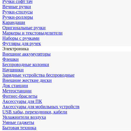
Ручки софт тач
Вечные ручки
Ручки-стилусы
Ручки-роллеры
Карандаши
Оригинальные ручки
Маркеры и текстовыделители
Наборы с ручками
Футляры для ручек
Электроника
Внешние аккумуляторы
Флешки
Беспроводные колонки
Наушники
Зарядные устройства беспроводные
Внешние жесткие диски
Док станции
Метеостанции
Фитнес-браслеты
Аксессуары для ПК
Аксессуары для мобильных устройств
USB хабы, переходники, кабели
Увлажнители воздуха
Умные гаджеты
Бытовая техника