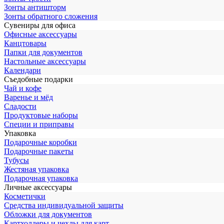
Зонты антишторм
Зонты обратного сложения
Сувениры для офиса
Офисные аксессуары
Канцтовары
Папки для документов
Настольные аксессуары
Календари
Съедобные подарки
Чай и кофе
Варенье и мёд
Сладости
Продуктовые наборы
Специи и приправы
Упаковка
Подарочные коробки
Подарочные пакеты
Тубусы
Жестяная упаковка
Подарочная упаковка
Личные аксессуары
Косметички
Средства индивидуальной защиты
Обложки для документов
Картхолдеры и чехлы для карт