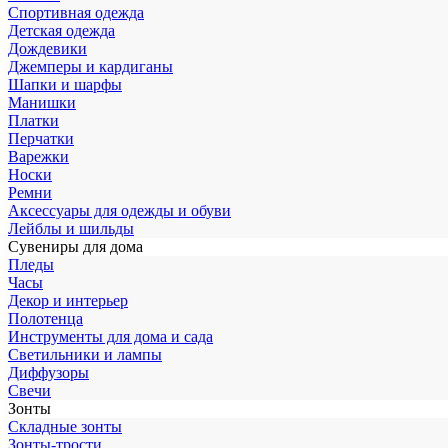
Спортивная одежда
Детская одежда
Дождевики
Джемперы и кардиганы
Шапки и шарфы
Манишки
Платки
Перчатки
Варежки
Носки
Ремни
Аксессуары для одежды и обуви
Лейблы и шильды
Сувениры для дома
Пледы
Часы
Декор и интерьер
Полотенца
Инструменты для дома и сада
Светильники и лампы
Диффузоры
Свечи
Зонты
Складные зонты
Зонты-трости