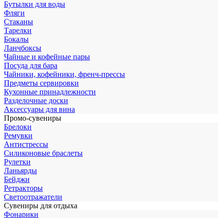
Бутылки для воды
Фляги
Стаканы
Тарелки
Бокалы
Ланчбоксы
Чайные и кофейные пары
Посуда для бара
Чайники, кофейники, френч-прессы
Предметы сервировки
Кухонные принадлежности
Разделочные доски
Аксессуары для вина
Промо-сувениры
Брелоки
Ремувки
Антистрессы
Силиконовые браслеты
Рулетки
Ланьярды
Бейджи
Ретракторы
Светоотражатели
Сувениры для отдыха
Фонарики