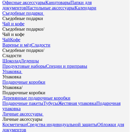
Офисные аксессуары
Канцтовары
Папки для
документов
Настольные аксессуары
Календари
Съедобные подарки
Съедобные подарки
Чай и кофе
Съедобные подарки
/
Чай и кофе
Чай
Кофе
Варенье и мёд
Сладости
Съедобные подарки
/
Сладости
Шоколад
Леденцы
Продуктовые наборы
Специи и приправы
Упаковка
Упаковка
Подарочные коробки
Упаковка
/
Подарочные коробки
Деревянные подарочные коробки
Подарочные пакеты
Тубусы
Жестяная упаковка
Подарочная
упаковка
Личные аксессуары
Личные аксессуары
Косметички
Средства индивидуальной защиты
Обложки для
документов