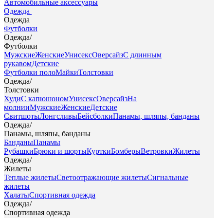
Автомобильные аксессуары
Одежда
Одежда
Футболки
Одежда
/
Футболки
Мужские
Женские
Унисекс
Оверсайз
С длинным
рукавом
Детские
Футболки поло
Майки
Толстовки
Одежда
/
Толстовки
Худи
С капюшоном
Унисекс
Оверсайз
На
молнии
Мужские
Женские
Детские
Свитшоты
Лонгсливы
Бейсболки
Панамы, шляпы, банданы
Одежда
/
Панамы, шляпы, банданы
Банданы
Панамы
Рубашки
Брюки и шорты
Куртки
Бомберы
Ветровки
Жилеты
Одежда
/
Жилеты
Теплые жилеты
Светоотражающие жилеты
Сигнальные
жилеты
Халаты
Спортивная одежда
Одежда
/
Спортивная одежда