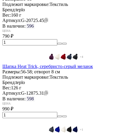
Подлежит маркировке:
Текстиль
Бренд:
teplo
Вес:
160 г
Артикул:
G-20725.45
В наличии:
596
ЦЕНА:
790
₽
+4
Шапка Heat Trick, серебристо-серый меланж
Размеры:
56-58; отворот 8 см
Подлежит маркировке:
Текстиль
Бренд:
teplo
Вес:
126 г
Артикул:
G-12875.31
В наличии:
598
ЦЕНА:
990
₽
+1