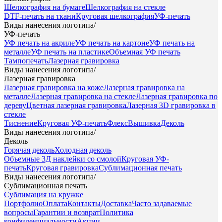
Шелкография на бумаге
Шелкография на стекле
DTF-печать на ткани
Круговая шелкография
УФ-печать
Виды нанесения логотипа
/
УФ-печать
УФ печать на акриле
УФ печать на картоне
УФ печать на
металле
УФ печать на пластике
Объемная УФ печать
Тампопечать
Лазерная гравировка
Виды нанесения логотипа
/
Лазерная гравировка
Лазерная гравировка на коже
Лазерная гравировка на
металле
Лазерная гравировка на стекле
Лазерная гравировка по
дереву
Цветная лазерная гравировка
Лазерная 3D гравировка в
стекле
Тиснение
Круговая УФ-печать
Флекс
Вышивка
Деколь
Виды нанесения логотипа
/
Деколь
Горячая деколь
Холодная деколь
Объемные 3Д наклейки со смолой
Круговая УФ-
печать
Круговая гравировка
Сублимационная печать
Виды нанесения логотипа
/
Сублимационная печать
Сублимация на кружке
Портфолио
Оплата
Контакты
Доставка
Часто задаваемые
вопросы
Гарантии и возврат
Политика
конфиденциальности
Акции