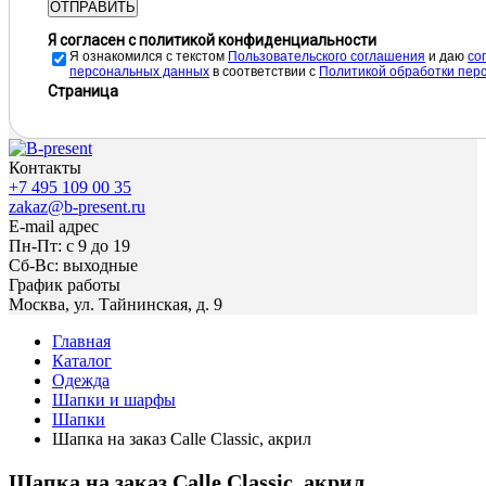
ОТПРАВИТЬ
Я согласен с политикой конфиденциальности
Я ознакомился с текстом
Пользовательского соглашения
и даю
cо
персональных данных
в соответствии с
Политикой обработки пер
Страница
Контакты
+7 495 109 00 35
zakaz@b-present.ru
E-mail адрес
Пн-Пт: с 9 до 19
Сб-Вс: выходные
График работы
Москва, ул. Тайнинская, д. 9
Главная
Каталог
Одежда
Шапки и шарфы
Шапки
Шапка на заказ Сalle Classic, акрил
Шапка на заказ Сalle Classic, акрил