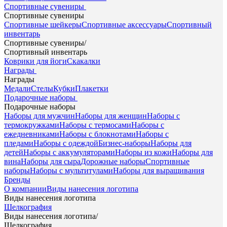
Спортивные сувениры
Спортивные сувениры
Спортивные шейкеры
Спортивные аксессуары
Спортивный
инвентарь
Спортивные сувениры
/
Спортивный инвентарь
Коврики для йоги
Скакалки
Награды
Награды
Медали
Стелы
Кубки
Плакетки
Подарочные наборы
Подарочные наборы
Наборы для мужчин
Наборы для женщин
Наборы с
термокружками
Наборы с термосами
Наборы с
ежедневниками
Наборы с блокнотами
Наборы с
пледами
Наборы с одеждой
Бизнес-наборы
Наборы для
детей
Наборы с аккумуляторами
Наборы из кожи
Наборы для
вина
Наборы для сыра
Дорожные наборы
Спортивные
наборы
Наборы с мультитулами
Наборы для выращивания
Бренды
О компании
Виды нанесения логотипа
Виды нанесения логотипа
Шелкография
Виды нанесения логотипа
/
Шелкография