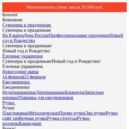
Минимальная сумма заказа 20 000 руб.
Каталог
Компания
Сувениры к праздникам
Сувениры к праздникам
На 8 марта
День России
Профессиональные праздники
Новый
год и Рождество
Сувениры к праздникам
/
Новый год и Рождество
Ёлочные украшения
Сувениры к праздникам
/
Новый год и Рождество
/
Ёлочные украшения
Новогодние шары
14 февраля
23 февраля
Ежедневники
Ежедневники
Недатированные
Датированные
Блокноты
Записные
книжки
Упаковка для ежедневников
Ручки
Ручки
Пластиковые
Металлические
Промо ручки
Эко ручки
Ручки
софт тач
Вечные ручки
Ручки-стилусы
Ручки-
роллеры
Карандаши
Ручки
/