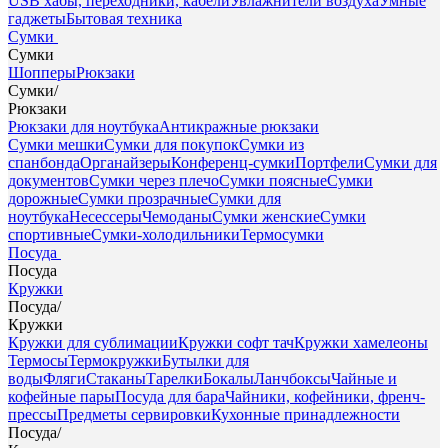
USB хабы, переходники, кабели
Увлажнители воздуха
Умные
гаджеты
Бытовая техника
Сумки
Сумки
Шопперы
Рюкзаки
Сумки
/
Рюкзаки
Рюкзаки для ноутбука
Антикражные рюкзаки
Сумки мешки
Сумки для покупок
Сумки из
спанбонда
Органайзеры
Конференц-сумки
Портфели
Сумки для
документов
Сумки через плечо
Сумки поясные
Сумки
дорожные
Сумки прозрачные
Сумки для
ноутбука
Несессеры
Чемоданы
Сумки женские
Сумки
спортивные
Сумки-холодильники
Термосумки
Посуда
Посуда
Кружки
Посуда
/
Кружки
Кружки для сублимации
Кружки софт тач
Кружки хамелеоны
Термосы
Термокружки
Бутылки для
воды
Фляги
Стаканы
Тарелки
Бокалы
Ланчбоксы
Чайные и
кофейные пары
Посуда для бара
Чайники, кофейники, френч-
прессы
Предметы сервировки
Кухонные принадлежности
Посуда
/