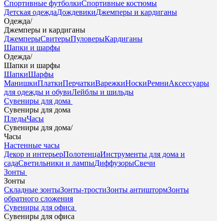
Спортивные футболки
Спортивные костюмы
Детская одежда
Дождевики
Джемперы и кардиганы
Одежда
/
Джемперы и кардиганы
Джемперы
Свитеры
Пуловеры
Кардиганы
Шапки и шарфы
Одежда
/
Шапки и шарфы
Шапки
Шарфы
Манишки
Платки
Перчатки
Варежки
Носки
Ремни
Аксессуары
для одежды и обуви
Лейблы и шильды
Сувениры для дома
Сувениры для дома
Пледы
Часы
Сувениры для дома
/
Часы
Настенные часы
Декор и интерьер
Полотенца
Инструменты для дома и
сада
Светильники и лампы
Диффузоры
Свечи
Зонты
Зонты
Складные зонты
Зонты-трости
Зонты антишторм
Зонты
обратного сложения
Сувениры для офиса
Сувениры для офиса