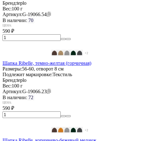
Бренд:
teplo
Вес:
100 г
Артикул:
G-19066.54
В наличии:
70
ЦЕНА:
590
₽
+2
Шапка Ribelle, темно-желтая (горчичная)
Размеры:
56-60, отворот 8 см
Подлежит маркировке:
Текстиль
Бренд:
teplo
Вес:
100 г
Артикул:
G-19066.23
В наличии:
72
ЦЕНА:
590
₽
+2
Шапка Ribelle, коричнево-бежевый меланж