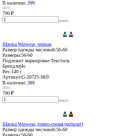
В наличии:
399
ЦЕНА:
790
₽
Шапка Winwear, черная
Размер одежды числовой:
56-60
Размеры:
56-60
Подлежит маркировке:
Текстиль
Бренд:
teplo
Вес:
140 г
Артикул:
G-20725.38
В наличии:
389
ЦЕНА:
790
₽
Шапка Winwear, темно-синяя (кобальт)
Размер одежды числовой:
56-60
Размеры:
56-60