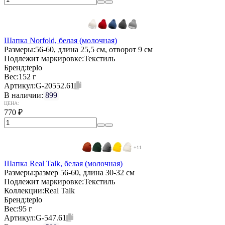
Шапка Norfold, белая (молочная)
Размеры:
56-60, длина 25,5 см, отворот 9 см
Подлежит маркировке:
Текстиль
Бренд:
teplo
Вес:
152 г
Артикул:
G-20552.61
В наличии:
899
ЦЕНА:
770
₽
+11
Шапка Real Talk, белая (молочная)
Размеры:
размер 56-60, длина 30-32 см
Подлежит маркировке:
Текстиль
Коллекции:
Real Talk
Бренд:
teplo
Вес:
95 г
Артикул:
G-547.61