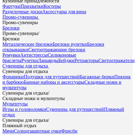
Кухонные принадлежности
Фартуки
Прихватки
Костеры
Разделочные доски
Аксессуары для вина
Промо-сувениры
Промо-сувениры
Брелоки
Промо-сувениры
/
Брелоки
Металлические брелоки
Брелоки рулетки
Брелоки
открывашки
Светоотражающие брелоки
Ремувки
Антистрессы
Силиконовые
браслеты
Рулетки
Ланьярды
Бейджи
Ретракторы
Светоотражатели
Сувениры для отдыха
Сувениры для отдыха
Фонарики
Подушки для путешествий
Багажные бирки
Пикник
и барбекю
Банные наборы и аксессуары
Складные ножи и
мультитулы
Сувениры для отдыха
/
Складные ножи и мультитулы
Мультитулы
Игры и головоломки
Сувениры для путешествий
Пляжный
отдых
Сувениры для отдыха
/
Пляжный отдых
Мячи
Солнцезащитные очки
Фрисби