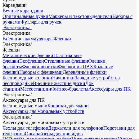
Карандаши
Вечные карандаши
Оригинальные ручки
Маркеры и текстовыделители
Наборы с
ручками
Футляры для ручек
Электроника
Электроника
Внешние аккумуляторы
Флешки
Электроника
/
Флешки
Металлические флешки
Пластиковые
флешки
Экофлешки
Стеклянные флешки
Флешки
браслеты
Флешки визитки
Флешки из ПВХ
Кожаные
флешки
Наборы с флешками
Деревянные флешки
Беспроводные колонки
Наушники
Зарядные устройства
беспроводные
Внешние жесткие диски
Док
станции
Метеостанции
Фитнес-браслеты
Аксессуары для ПК
Электроника
/
Аксессуары для ПК
Беспроводные мыши
Коврики для мыши
Аксессуары для мобильных устройств
Электроника
/
Аксессуары для мобильных устройств
Чехлы для телефонов
Держатели для телефонов
Подставки для
телефонов
Органайзеры для проводов