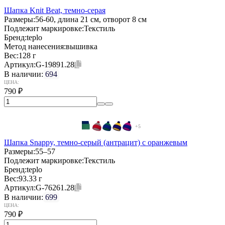
Шапка Knit Beat, темно-серая
Размеры:
56-60, длина 21 см, отворот 8 см
Подлежит маркировке:
Текстиль
Бренд:
teplo
Метод нанесения:
вышивка
Вес:
128 г
Артикул:
G-19891.28
В наличии:
694
ЦЕНА:
790
₽
+5
Шапка Snappy, темно-серый (антрацит) с оранжевым
Размеры:
55–57
Подлежит маркировке:
Текстиль
Бренд:
teplo
Вес:
93.33 г
Артикул:
G-76261.28
В наличии:
699
ЦЕНА:
790
₽