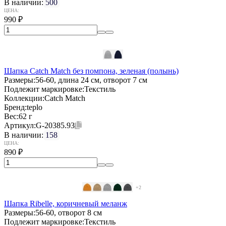
В наличии:
500
ЦЕНА:
990
₽
Шапка Catch Match без помпона, зеленая (полынь)
Размеры:
56-60, длина 24 см, отворот 7 см
Подлежит маркировке:
Текстиль
Коллекции:
Catch Match
Бренд:
teplo
Вес:
62 г
Артикул:
G-20385.93
В наличии:
158
ЦЕНА:
890
₽
+2
Шапка Ribelle, коричневый меланж
Размеры:
56-60, отворот 8 см
Подлежит маркировке:
Текстиль