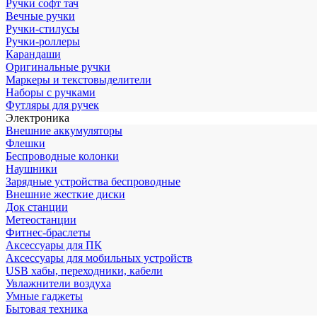
Ручки софт тач
Вечные ручки
Ручки-стилусы
Ручки-роллеры
Карандаши
Оригинальные ручки
Маркеры и текстовыделители
Наборы с ручками
Футляры для ручек
Электроника
Внешние аккумуляторы
Флешки
Беспроводные колонки
Наушники
Зарядные устройства беспроводные
Внешние жесткие диски
Док станции
Метеостанции
Фитнес-браслеты
Аксессуары для ПК
Аксессуары для мобильных устройств
USB хабы, переходники, кабели
Увлажнители воздуха
Умные гаджеты
Бытовая техника