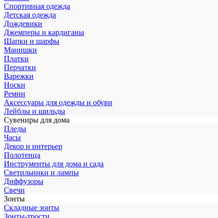
Спортивная одежда
Детская одежда
Дождевики
Джемперы и кардиганы
Шапки и шарфы
Манишки
Платки
Перчатки
Варежки
Носки
Ремни
Аксессуары для одежды и обуви
Лейблы и шильды
Сувениры для дома
Пледы
Часы
Декор и интерьер
Полотенца
Инструменты для дома и сада
Светильники и лампы
Диффузоры
Свечи
Зонты
Складные зонты
Зонты-трости