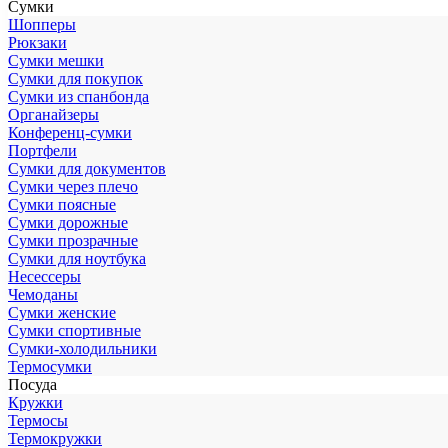
Сумки
Шопперы
Рюкзаки
Сумки мешки
Сумки для покупок
Сумки из спанбонда
Органайзеры
Конференц-сумки
Портфели
Сумки для документов
Сумки через плечо
Сумки поясные
Сумки дорожные
Сумки прозрачные
Сумки для ноутбука
Несессеры
Чемоданы
Сумки женские
Сумки спортивные
Сумки-холодильники
Термосумки
Посуда
Кружки
Термосы
Термокружки