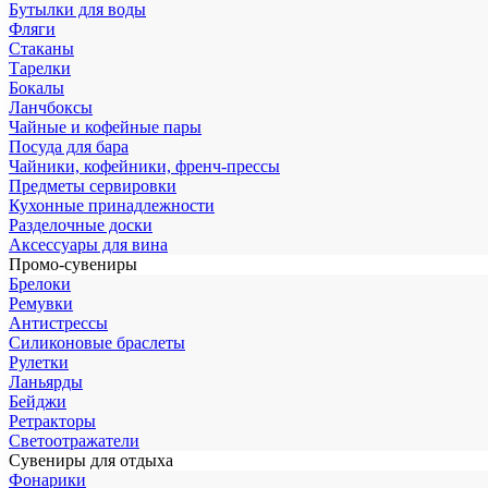
Бутылки для воды
Фляги
Стаканы
Тарелки
Бокалы
Ланчбоксы
Чайные и кофейные пары
Посуда для бара
Чайники, кофейники, френч-прессы
Предметы сервировки
Кухонные принадлежности
Разделочные доски
Аксессуары для вина
Промо-сувениры
Брелоки
Ремувки
Антистрессы
Силиконовые браслеты
Рулетки
Ланьярды
Бейджи
Ретракторы
Светоотражатели
Сувениры для отдыха
Фонарики