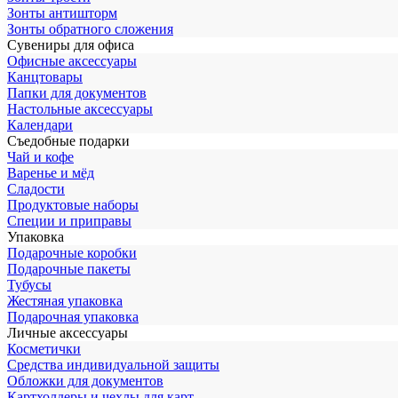
Зонты антишторм
Зонты обратного сложения
Сувениры для офиса
Офисные аксессуары
Канцтовары
Папки для документов
Настольные аксессуары
Календари
Съедобные подарки
Чай и кофе
Варенье и мёд
Сладости
Продуктовые наборы
Специи и приправы
Упаковка
Подарочные коробки
Подарочные пакеты
Тубусы
Жестяная упаковка
Подарочная упаковка
Личные аксессуары
Косметички
Средства индивидуальной защиты
Обложки для документов
Картхолдеры и чехлы для карт