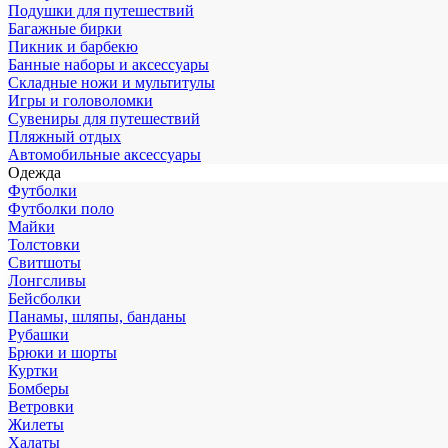
Подушки для путешествий
Багажные бирки
Пикник и барбекю
Банные наборы и аксессуары
Складные ножи и мультитулы
Игры и головоломки
Сувениры для путешествий
Пляжный отдых
Автомобильные аксессуары
Одежда
Футболки
Футболки поло
Майки
Толстовки
Свитшоты
Лонгсливы
Бейсболки
Панамы, шляпы, банданы
Рубашки
Брюки и шорты
Куртки
Бомберы
Ветровки
Жилеты
Халаты