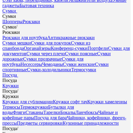
USB хабы, переходники, кабели
Увлажнители воздуха
Умные
гаджеты
Бытовая техника
Сумки
Сумки
Шопперы
Рюкзаки
Сумки
/
Рюкзаки
Рюкзаки для ноутбука
Антикражные рюкзаки
Сумки мешки
Сумки для покупок
Сумки из
спанбонда
Органайзеры
Конференц-сумки
Портфели
Сумки для
документов
Сумки через плечо
Сумки поясные
Сумки
дорожные
Сумки прозрачные
Сумки для
ноутбука
Несессеры
Чемоданы
Сумки женские
Сумки
спортивные
Сумки-холодильники
Термосумки
Посуда
Посуда
Кружки
Посуда
/
Кружки
Кружки для сублимации
Кружки софт тач
Кружки хамелеоны
Термосы
Термокружки
Бутылки для
воды
Фляги
Стаканы
Тарелки
Бокалы
Ланчбоксы
Чайные и
кофейные пары
Посуда для бара
Чайники, кофейники, френч-
прессы
Предметы сервировки
Кухонные принадлежности
Посуда
/