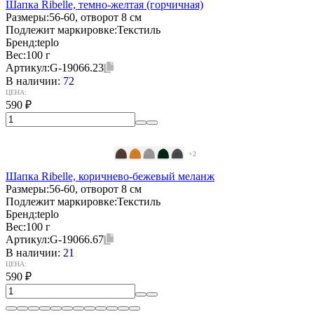
Шапка Ribelle, темно-желтая (горчичная)
Размеры:
56-60, отворот 8 см
Подлежит маркировке:
Текстиль
Бренд:
teplo
Вес:
100 г
Артикул:
G-19066.23
В наличии:
72
ЦЕНА:
590
₽
+2
Шапка Ribelle, коричнево-бежевый меланж
Размеры:
56-60, отворот 8 см
Подлежит маркировке:
Текстиль
Бренд:
teplo
Вес:
100 г
Артикул:
G-19066.67
В наличии:
21
ЦЕНА:
590
₽