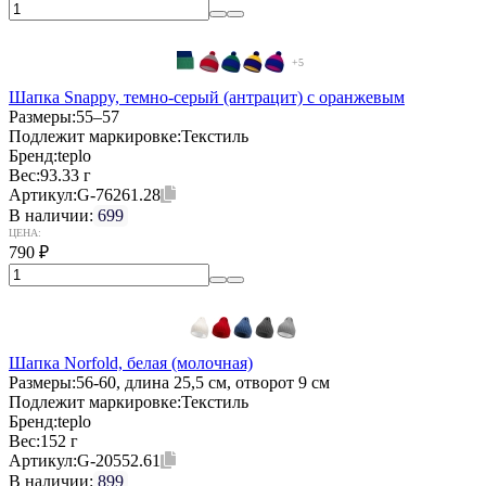
+5
Шапка Snappy, темно-серый (антрацит) с оранжевым
Размеры:
55–57
Подлежит маркировке:
Текстиль
Бренд:
teplo
Вес:
93.33 г
Артикул:
G-76261.28
В наличии:
699
ЦЕНА:
790
₽
Шапка Norfold, белая (молочная)
Размеры:
56-60, длина 25,5 см, отворот 9 см
Подлежит маркировке:
Текстиль
Бренд:
teplo
Вес:
152 г
Артикул:
G-20552.61
В наличии:
899