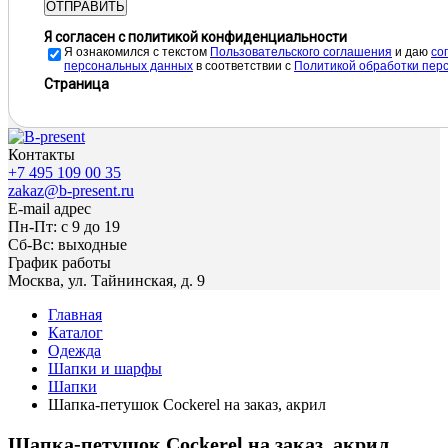
ОТПРАВИТЬ
Я согласен с политикой конфиденциальности
Я ознакомился с текстом
Пользовательского соглашения
и даю
cо
персональных данных
в соответствии с
Политикой обработки пер
Страница
Контакты
+7 495 109 00 35
zakaz@b-present.ru
E-mail адрес
Пн-Пт: с 9 до 19
Сб-Вс: выходные
График работы
Москва, ул. Тайнинская, д. 9
Главная
Каталог
Одежда
Шапки и шарфы
Шапки
Шапка-петушок Cockerel на заказ, акрил
Шапка-петушок Cockerel на заказ, акрил