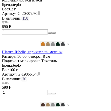
Коллекции:
Catch Match
Бренд:
teplo
Вес:
62 г
Артикул:
G-20385.93
В наличии:
158
ЦЕНА:
890
₽
+2
Шапка Ribelle, коричневый меланж
Размеры:
56-60, отворот 8 см
Подлежит маркировке:
Текстиль
Бренд:
teplo
Вес:
100 г
Артикул:
G-19066.54
В наличии:
70
ЦЕНА:
590
₽
+2