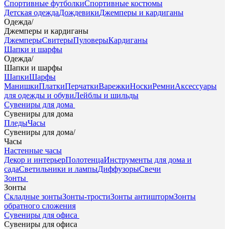
Спортивные футболки
Спортивные костюмы
Детская одежда
Дождевики
Джемперы и кардиганы
Одежда
/
Джемперы и кардиганы
Джемперы
Свитеры
Пуловеры
Кардиганы
Шапки и шарфы
Одежда
/
Шапки и шарфы
Шапки
Шарфы
Манишки
Платки
Перчатки
Варежки
Носки
Ремни
Аксессуары
для одежды и обуви
Лейблы и шильды
Сувениры для дома
Сувениры для дома
Пледы
Часы
Сувениры для дома
/
Часы
Настенные часы
Декор и интерьер
Полотенца
Инструменты для дома и
сада
Светильники и лампы
Диффузоры
Свечи
Зонты
Зонты
Складные зонты
Зонты-трости
Зонты антишторм
Зонты
обратного сложения
Сувениры для офиса
Сувениры для офиса