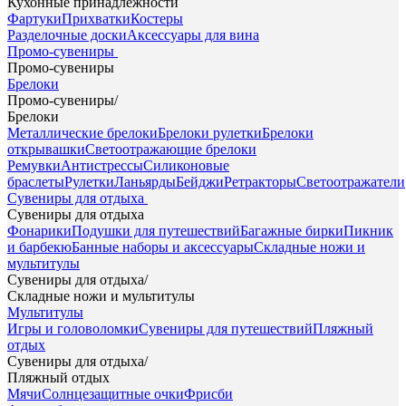
Кухонные принадлежности
Фартуки
Прихватки
Костеры
Разделочные доски
Аксессуары для вина
Промо-сувениры
Промо-сувениры
Брелоки
Промо-сувениры
/
Брелоки
Металлические брелоки
Брелоки рулетки
Брелоки
открывашки
Светоотражающие брелоки
Ремувки
Антистрессы
Силиконовые
браслеты
Рулетки
Ланьярды
Бейджи
Ретракторы
Светоотражатели
Сувениры для отдыха
Сувениры для отдыха
Фонарики
Подушки для путешествий
Багажные бирки
Пикник
и барбекю
Банные наборы и аксессуары
Складные ножи и
мультитулы
Сувениры для отдыха
/
Складные ножи и мультитулы
Мультитулы
Игры и головоломки
Сувениры для путешествий
Пляжный
отдых
Сувениры для отдыха
/
Пляжный отдых
Мячи
Солнцезащитные очки
Фрисби