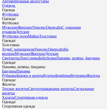
Автомобильные аксессуары
Одежда
Одежда
Футболки
Одежда
/
Футболки
Мужские
Женские
Унисекс
Оверсайз
С длинным
рукавом
Детские
Футболки поло
Майки
Толстовки
Одежда
/
Толстовки
Худи
С капюшоном
Унисекс
Оверсайз
На
молнии
Мужские
Женские
Детские
Свитшоты
Лонгсливы
Бейсболки
Панамы, шляпы, банданы
Одежда
/
Панамы, шляпы, банданы
Банданы
Панамы
Рубашки
Брюки и шорты
Куртки
Бомберы
Ветровки
Жилеты
Одежда
/
Жилеты
Теплые жилеты
Светоотражающие жилеты
Сигнальные
жилеты
Халаты
Спортивная одежда
Одежда
/
Спортивная одежда