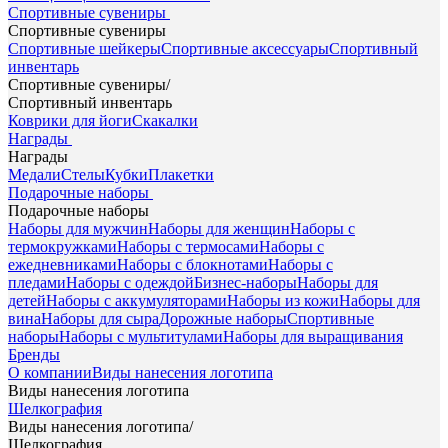
Спортивные сувениры
Спортивные сувениры
Спортивные шейкеры
Спортивные аксессуары
Спортивный
инвентарь
Спортивные сувениры
/
Спортивный инвентарь
Коврики для йоги
Скакалки
Награды
Награды
Медали
Стелы
Кубки
Плакетки
Подарочные наборы
Подарочные наборы
Наборы для мужчин
Наборы для женщин
Наборы с
термокружками
Наборы с термосами
Наборы с
ежедневниками
Наборы с блокнотами
Наборы с
пледами
Наборы с одеждой
Бизнес-наборы
Наборы для
детей
Наборы с аккумуляторами
Наборы из кожи
Наборы для
вина
Наборы для сыра
Дорожные наборы
Спортивные
наборы
Наборы с мультитулами
Наборы для выращивания
Бренды
О компании
Виды нанесения логотипа
Виды нанесения логотипа
Шелкография
Виды нанесения логотипа
/
Шелкография