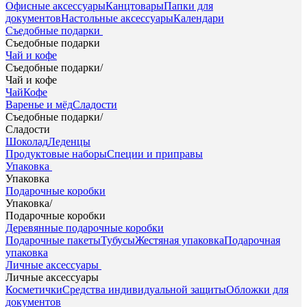
Офисные аксессуары
Канцтовары
Папки для
документов
Настольные аксессуары
Календари
Съедобные подарки
Съедобные подарки
Чай и кофе
Съедобные подарки
/
Чай и кофе
Чай
Кофе
Варенье и мёд
Сладости
Съедобные подарки
/
Сладости
Шоколад
Леденцы
Продуктовые наборы
Специи и приправы
Упаковка
Упаковка
Подарочные коробки
Упаковка
/
Подарочные коробки
Деревянные подарочные коробки
Подарочные пакеты
Тубусы
Жестяная упаковка
Подарочная
упаковка
Личные аксессуары
Личные аксессуары
Косметички
Средства индивидуальной защиты
Обложки для
документов