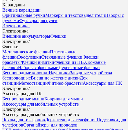
Карандаши
Вечные карандаши
Оригинальные ручки
Маркеры и текстовыделители
Наборы с
ручками
Футляры для ручек
Электроника
Электроника
Внешние аккумуляторы
Флешки
Электроника
/
Флешки
Металлические флешки
Пластиковые
флешки
Экофлешки
Стеклянные флешки
Флешки
браслеты
Флешки визитки
Флешки из ПВХ
Кожаные
флешки
Наборы с флешками
Деревянные флешки
Беспроводные колонки
Наушники
Зарядные устройства
беспроводные
Внешние жесткие диски
Док
станции
Метеостанции
Фитнес-браслеты
Аксессуары для ПК
Электроника
/
Аксессуары для ПК
Беспроводные мыши
Коврики для мыши
Аксессуары для мобильных устройств
Электроника
/
Аксессуары для мобильных устройств
Чехлы для телефонов
Держатели для телефонов
Подставки для
телефонов
Органайзеры для проводов