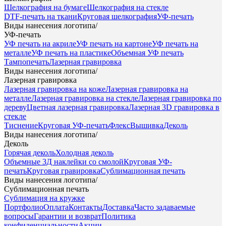
Шелкография на бумаге
Шелкография на стекле
DTF-печать на ткани
Круговая шелкография
УФ-печать
Виды нанесения логотипа
/
УФ-печать
УФ печать на акриле
УФ печать на картоне
УФ печать на
металле
УФ печать на пластике
Объемная УФ печать
Тампопечать
Лазерная гравировка
Виды нанесения логотипа
/
Лазерная гравировка
Лазерная гравировка на коже
Лазерная гравировка на
металле
Лазерная гравировка на стекле
Лазерная гравировка по
дереву
Цветная лазерная гравировка
Лазерная 3D гравировка в
стекле
Тиснение
Круговая УФ-печать
Флекс
Вышивка
Деколь
Виды нанесения логотипа
/
Деколь
Горячая деколь
Холодная деколь
Объемные 3Д наклейки со смолой
Круговая УФ-
печать
Круговая гравировка
Сублимационная печать
Виды нанесения логотипа
/
Сублимационная печать
Сублимация на кружке
Портфолио
Оплата
Контакты
Доставка
Часто задаваемые
вопросы
Гарантии и возврат
Политика
конфиденциальности
Акции