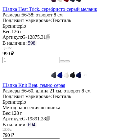
Шапка Heat Trick, серебристо-серый меланж
Размеры:
56-58; отворот 8 см
Подлежит маркировке:
Текстиль
Бренд:
teplo
Вес:
126 г
Артикул:
G-12875.31
В наличии:
598
ЦЕНА:
990
₽
+1
Шапка Knit Beat, темно-серая
Размеры:
56-60, длина 21 см, отворот 8 см
Подлежит маркировке:
Текстиль
Бренд:
teplo
Метод нанесения:
вышивка
Вес:
128 г
Артикул:
G-19891.28
В наличии:
694
ЦЕНА:
790
₽