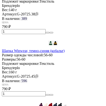
Подлежит маркировке:
Текстиль
Бренд:
teplo
Вес:
140 г
Артикул:
G-20725.38
В наличии:
389
ЦЕНА:
790
₽
Шапка Winwear, темно-синяя (кобальт)
Размер одежды числовой:
56-60
Размеры:
56-60
Подлежит маркировке:
Текстиль
Бренд:
teplo
Вес:
160 г
Артикул:
G-20725.45
В наличии:
596
ЦЕНА:
790
₽
+4