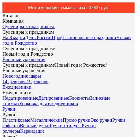
Минимальная сумма заказа 20 000 руб.
Каталог
Компания
Сувениры к праздникам
Сувениры к праздникам
На 8 марта
День России
Профессиональные праздники
Новый
год и Рождество
Сувениры к праздникам
/
Новый год и Рождество
Ёлочные украшения
Сувениры к праздникам
/
Новый год и Рождество
/
Ёлочные украшения
Новогодние шары
14 февраля
23 февраля
Ежедневники
Ежедневники
Недатированные
Датированные
Блокноты
Записные
книжки
Упаковка для ежедневников
Ручки
Ручки
Пластиковые
Металлические
Промо ручки
Эко ручки
Ручки
софт тач
Вечные ручки
Ручки-стилусы
Ручки-
роллеры
Карандаши
Ручки
/