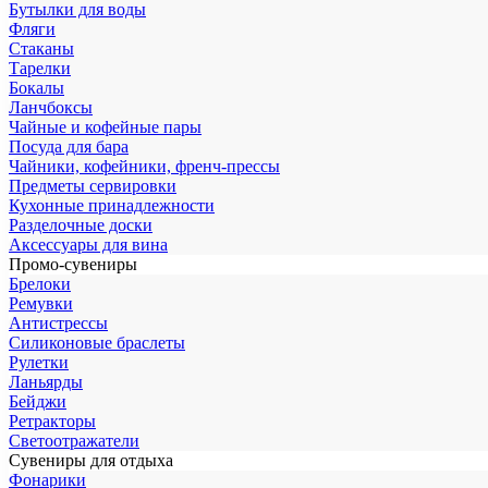
Бутылки для воды
Фляги
Стаканы
Тарелки
Бокалы
Ланчбоксы
Чайные и кофейные пары
Посуда для бара
Чайники, кофейники, френч-прессы
Предметы сервировки
Кухонные принадлежности
Разделочные доски
Аксессуары для вина
Промо-сувениры
Брелоки
Ремувки
Антистрессы
Силиконовые браслеты
Рулетки
Ланьярды
Бейджи
Ретракторы
Светоотражатели
Сувениры для отдыха
Фонарики