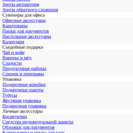
Зонты антишторм
Зонты обратного сложения
Сувениры для офиса
Офисные аксессуары
Канцтовары
Папки для документов
Настольные аксессуары
Календари
Съедобные подарки
Чай и кофе
Варенье и мёд
Сладости
Продуктовые наборы
Специи и приправы
Упаковка
Подарочные коробки
Подарочные пакеты
Тубусы
Жестяная упаковка
Подарочная упаковка
Личные аксессуары
Косметички
Средства индивидуальной защиты
Обложки для документов
Картхолдеры и чехлы для карт