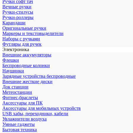
Ручки софт тач
Вечные ручки
Ручки-стилусы
Ручки-роллеры
Карандаши
Оригинальные ручки
Маркеры и текстовыделители
Наборы с ручками
Футляры для ручек
Электроника
Внешние аккумуляторы
Флешки
Беспроводные колонки
Наушники
Зарядные устройства беспроводные
Внешние жесткие диски
Док станции
Метеостанции
Фитнес-браслеты
Аксессуары для ПК
Аксессуары для мобильных устройств
USB хабы, переходники, кабели
Увлажнители воздуха
Умные гаджеты
Бытовая техника