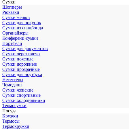
Сумки
Шопперы
Рюкзаки
Сумки мешки
Сумки для покупок
Сумки из спанбонда
Органайзеры
Конференц-сумки
Портфели
Сумки для документов
Сумки через плечо
Сумки поясные
Сумки дорожные
Сумки прозрачные
Сумки для ноутбука
Несессеры
Чемоданы
Сумки женские
Сумки спортивные
Сумки-холодильники
Термосумки
Посуда
Кружки
Термосы
Термокружки