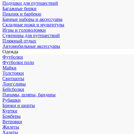
Подушки для путешествий
Багажные бирки
Пикник и барбекю
Банные наборы и аксессуары
Складные ножи и мультитулы
Игры и головоломки
Сувениры для путешествий
Пляжный отдых
Автомобильные аксессуары
Одежда
Футболки
Футболки поло
Майки
Толстовки
Свитшоты
Лонгсливы
Бейсболки
Панамы, шляпы, банданы
Рубашки
Брюки и шорты
Куртки
Бомберы
Ветровки
Жилеты
Халаты