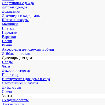
Спортивная одежда
Детская одежда
Дождевики
Джемперы и кардиганы
Шапки и шарфы
Манишки
Платки
Перчатки
Варежки
Носки
Ремни
Аксессуары для одежды и обуви
Лейблы и шильды
Сувениры для дома
Пледы
Часы
Декор и интерьер
Полотенца
Инструменты для дома и сада
Светильники и лампы
Диффузоры
Свечи
Зонты
Складные зонты
Зонты-трости