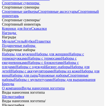
Спортивные сувениры
Спортивные сувениры
Спортивные шейкеры
Спортивные аксессуары
Спортивный
инвентарь
Спортивные сувениры
/
Спортивный инвентарь
Коврики для йоги
Скакалки
Награды
Награды
Медали
Стелы
Кубки
Плакетки
Подарочные наборы
Подарочные наборы
Наборы для мужчин
Наборы для женщин
Наборы с
термокружками
Наборы с термосами
Наборы с
ежедневниками
Наборы с блокнотами
Наборы с
пледами
Наборы с одеждой
Бизнес-наборы
Наборы для
детей
Наборы с аккумуляторами
Наборы из кожи
Наборы для
вина
Наборы для сыра
Дорожные наборы
Спортивные
наборы
Наборы с мультитулами
Наборы для выращивания
Бренды
О компании
Виды нанесения логотипа
Виды нанесения логотипа
Шелкография
Виды нанесения логотипа
/
Шелкография