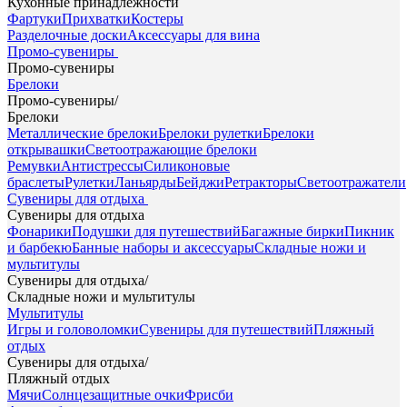
Кухонные принадлежности
Фартуки
Прихватки
Костеры
Разделочные доски
Аксессуары для вина
Промо-сувениры
Промо-сувениры
Брелоки
Промо-сувениры
/
Брелоки
Металлические брелоки
Брелоки рулетки
Брелоки
открывашки
Светоотражающие брелоки
Ремувки
Антистрессы
Силиконовые
браслеты
Рулетки
Ланьярды
Бейджи
Ретракторы
Светоотражатели
Сувениры для отдыха
Сувениры для отдыха
Фонарики
Подушки для путешествий
Багажные бирки
Пикник
и барбекю
Банные наборы и аксессуары
Складные ножи и
мультитулы
Сувениры для отдыха
/
Складные ножи и мультитулы
Мультитулы
Игры и головоломки
Сувениры для путешествий
Пляжный
отдых
Сувениры для отдыха
/
Пляжный отдых
Мячи
Солнцезащитные очки
Фрисби