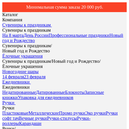
Минимальная сумма заказа 20 000 руб.
Каталог
Компания
Сувениры к праздникам
Сувениры к праздникам
На 8 марта
День России
Профессиональные праздники
Новый
год и Рождество
Сувениры к праздникам
/
Новый год и Рождество
Ёлочные украшения
Сувениры к праздникам
/
Новый год и Рождество
/
Ёлочные украшения
Новогодние шары
14 февраля
23 февраля
Ежедневники
Ежедневники
Недатированные
Датированные
Блокноты
Записные
книжки
Упаковка для ежедневников
Ручки
Ручки
Пластиковые
Металлические
Промо ручки
Эко ручки
Ручки
софт тач
Вечные ручки
Ручки-стилусы
Ручки-
роллеры
Карандаши
Ручки
/