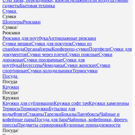
USB хабы, переходники, кабели
Увлажнители воздуха
Умные
гаджеты
Бытовая техника
Сумки
Сумки
Шопперы
Рюкзаки
Сумки
/
Рюкзаки
Рюкзаки для ноутбука
Антикражные рюкзаки
Сумки мешки
Сумки для покупок
Сумки из
спанбонда
Органайзеры
Конференц-сумки
Портфели
Сумки для
документов
Сумки через плечо
Сумки поясные
Сумки
дорожные
Сумки прозрачные
Сумки для
ноутбука
Несессеры
Чемоданы
Сумки женские
Сумки
спортивные
Сумки-холодильники
Термосумки
Посуда
Посуда
Кружки
Посуда
/
Кружки
Кружки для сублимации
Кружки софт тач
Кружки хамелеоны
Термосы
Термокружки
Бутылки для
воды
Фляги
Стаканы
Тарелки
Бокалы
Ланчбоксы
Чайные и
кофейные пары
Посуда для бара
Чайники, кофейники, френч-
прессы
Предметы сервировки
Кухонные принадлежности
Посуда
/