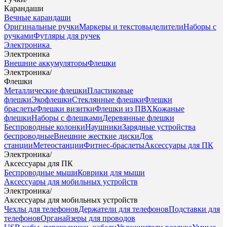
Карандаши
Вечные карандаши
Оригинальные ручки
Маркеры и текстовыделители
Наборы с
ручками
Футляры для ручек
Электроника
Электроника
Внешние аккумуляторы
Флешки
Электроника
/
Флешки
Металлические флешки
Пластиковые
флешки
Экофлешки
Стеклянные флешки
Флешки
браслеты
Флешки визитки
Флешки из ПВХ
Кожаные
флешки
Наборы с флешками
Деревянные флешки
Беспроводные колонки
Наушники
Зарядные устройства
беспроводные
Внешние жесткие диски
Док
станции
Метеостанции
Фитнес-браслеты
Аксессуары для ПК
Электроника
/
Аксессуары для ПК
Беспроводные мыши
Коврики для мыши
Аксессуары для мобильных устройств
Электроника
/
Аксессуары для мобильных устройств
Чехлы для телефонов
Держатели для телефонов
Подставки для
телефонов
Органайзеры для проводов