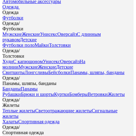
Автомобильные аксессуары
Одежда
Одежда
Футболки
Одежда
/
Футболки
Мужские
Женские
Унисекс
Оверсайз
С длинным
рукавом
Детские
Футболки поло
Майки
Толстовки
Одежда
/
Толстовки
Худи
С капюшоном
Унисекс
Оверсайз
На
молнии
Мужские
Женские
Детские
Свитшоты
Лонгсливы
Бейсболки
Панамы, шляпы, банданы
Одежда
/
Панамы, шляпы, банданы
Банданы
Панамы
Рубашки
Брюки и шорты
Куртки
Бомберы
Ветровки
Жилеты
Одежда
/
Жилеты
Теплые жилеты
Светоотражающие жилеты
Сигнальные
жилеты
Халаты
Спортивная одежда
Одежда
/
Спортивная одежда