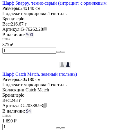
Шарф Snappy, темно-серый (антрацит) с оранжевым
Размеры:
24х140 см
Подлежит маркировке:
Текстиль
Бренд:
teplo
Вес:
216.67 г
Артикул:
G-76262.28
В наличии:
500
ЦЕНА:
875
₽
Шарф Catch Match, зеленый (полынь)
Размеры:
30x180 см
Подлежит маркировке:
Текстиль
Коллекции:
Catch Match
Бренд:
teplo
Вес:
248 г
Артикул:
G-20388.93
В наличии:
94
ЦЕНА:
1 690
₽