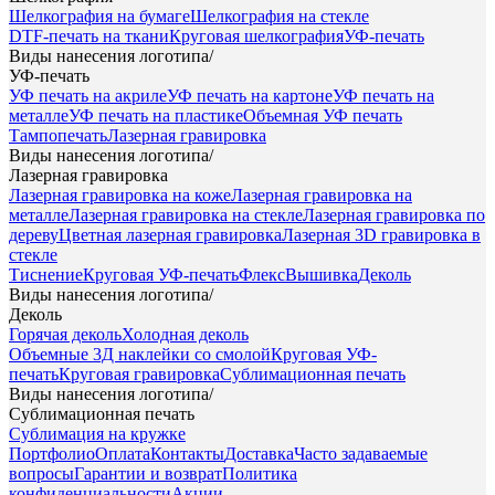
Шелкография на бумаге
Шелкография на стекле
DTF-печать на ткани
Круговая шелкография
УФ-печать
Виды нанесения логотипа
/
УФ-печать
УФ печать на акриле
УФ печать на картоне
УФ печать на
металле
УФ печать на пластике
Объемная УФ печать
Тампопечать
Лазерная гравировка
Виды нанесения логотипа
/
Лазерная гравировка
Лазерная гравировка на коже
Лазерная гравировка на
металле
Лазерная гравировка на стекле
Лазерная гравировка по
дереву
Цветная лазерная гравировка
Лазерная 3D гравировка в
стекле
Тиснение
Круговая УФ-печать
Флекс
Вышивка
Деколь
Виды нанесения логотипа
/
Деколь
Горячая деколь
Холодная деколь
Объемные 3Д наклейки со смолой
Круговая УФ-
печать
Круговая гравировка
Сублимационная печать
Виды нанесения логотипа
/
Сублимационная печать
Сублимация на кружке
Портфолио
Оплата
Контакты
Доставка
Часто задаваемые
вопросы
Гарантии и возврат
Политика
конфиденциальности
Акции