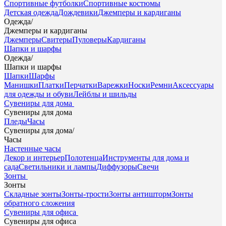
Спортивные футболки
Спортивные костюмы
Детская одежда
Дождевики
Джемперы и кардиганы
Одежда
/
Джемперы и кардиганы
Джемперы
Свитеры
Пуловеры
Кардиганы
Шапки и шарфы
Одежда
/
Шапки и шарфы
Шапки
Шарфы
Манишки
Платки
Перчатки
Варежки
Носки
Ремни
Аксессуары
для одежды и обуви
Лейблы и шильды
Сувениры для дома
Сувениры для дома
Пледы
Часы
Сувениры для дома
/
Часы
Настенные часы
Декор и интерьер
Полотенца
Инструменты для дома и
сада
Светильники и лампы
Диффузоры
Свечи
Зонты
Зонты
Складные зонты
Зонты-трости
Зонты антишторм
Зонты
обратного сложения
Сувениры для офиса
Сувениры для офиса