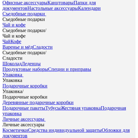
Офисные аксессуары
Канцтовары
Папки для
документов
Настольные аксессуары
Календари
Съедобные подарки
Съедобные подарки
Чай и кофе
Съедобные подарки
/
Чай и кофе
Чай
Кофе
Варенье и мёд
Сладости
Съедобные подарки
/
Сладости
Шоколад
Леденцы
Продуктовые наборы
Специи и приправы
Упаковка
Упаковка
Подарочные коробки
Упаковка
/
Подарочные коробки
Деревянные подарочные коробки
Подарочные пакеты
Тубусы
Жестяная упаковка
Подарочная
упаковка
Личные аксессуары
Личные аксессуары
Косметички
Средства индивидуальной защиты
Обложки для
документов