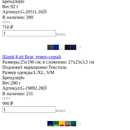
Бренд:
teplo
Вес:
92 г
Артикул:
G-20511.16
В наличии:
399
ЦЕНА:
710
₽
+1
Шарф Knit Beat, темно-серый
Размеры:
25x190 см; в сложении: 27x23x3,5 см
Подлежит маркировке:
Текстиль
Размер одежды:
L/XL, S/M
Бренд:
teplo
Вес:
280 г
Артикул:
G-19892.28
В наличии:
231
ЦЕНА:
990
₽
+5