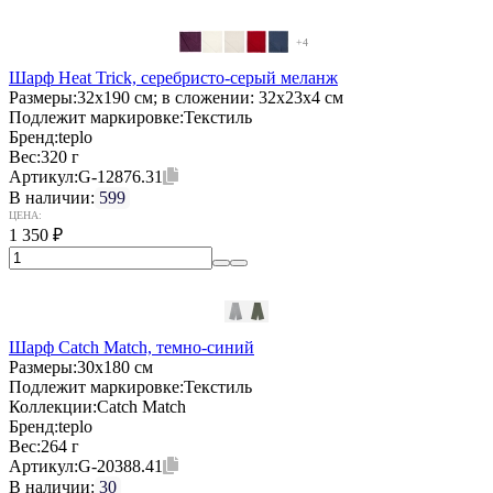
+4
Шарф Heat Trick, серебристо-серый меланж
Размеры:
32х190 см; в сложении: 32x23x4 см
Подлежит маркировке:
Текстиль
Бренд:
teplo
Вес:
320 г
Артикул:
G-12876.31
В наличии:
599
ЦЕНА:
1 350
₽
Шарф Catch Match, темно-синий
Размеры:
30x180 см
Подлежит маркировке:
Текстиль
Коллекции:
Catch Match
Бренд:
teplo
Вес:
264 г
Артикул:
G-20388.41
В наличии:
30