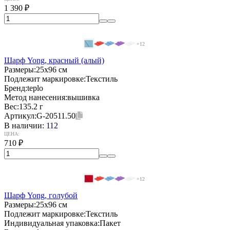
1 390
₽
+12
Шарф Yong, красный (алый)
Размеры:
25х96 см
Подлежит маркировке:
Текстиль
Бренд:
teplo
Метод нанесения:
вышивка
Вес:
135.2 г
Артикул:
G-20511.50
В наличии:
112
ЦЕНА:
710
₽
+12
Шарф Yong, голубой
Размеры:
25х96 см
Подлежит маркировке:
Текстиль
Индивидуальная упаковка:
Пакет