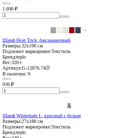
ЦЕНА:
1 690
₽
+4
Шарф Heat Trick, баклажановый
Размеры:
32х190 см
Подлежит маркировке:
Текстиль
Бренд:
teplo
Вес:
320 г
Артикул:
G-12876.74
В наличии:
9
ЦЕНА:
936
₽
Шарф Wintertude L, красный с белым
Размеры:
27х180 см
Подлежит маркировке:
Текстиль
Бренд:
teplo
Вес:
340 г