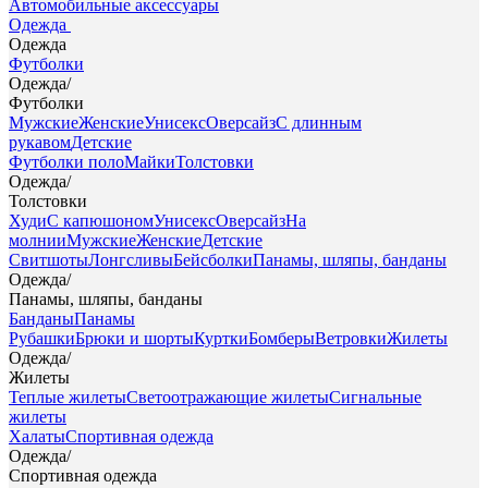
Автомобильные аксессуары
Одежда
Одежда
Футболки
Одежда
/
Футболки
Мужские
Женские
Унисекс
Оверсайз
С длинным
рукавом
Детские
Футболки поло
Майки
Толстовки
Одежда
/
Толстовки
Худи
С капюшоном
Унисекс
Оверсайз
На
молнии
Мужские
Женские
Детские
Свитшоты
Лонгсливы
Бейсболки
Панамы, шляпы, банданы
Одежда
/
Панамы, шляпы, банданы
Банданы
Панамы
Рубашки
Брюки и шорты
Куртки
Бомберы
Ветровки
Жилеты
Одежда
/
Жилеты
Теплые жилеты
Светоотражающие жилеты
Сигнальные
жилеты
Халаты
Спортивная одежда
Одежда
/
Спортивная одежда