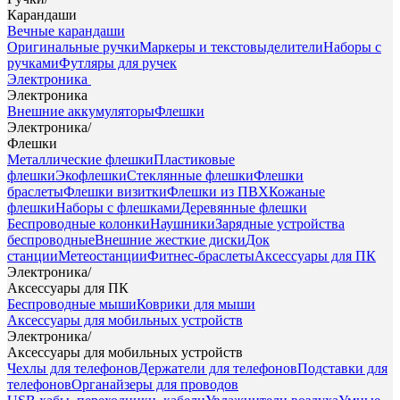
Карандаши
Вечные карандаши
Оригинальные ручки
Маркеры и текстовыделители
Наборы с
ручками
Футляры для ручек
Электроника
Электроника
Внешние аккумуляторы
Флешки
Электроника
/
Флешки
Металлические флешки
Пластиковые
флешки
Экофлешки
Стеклянные флешки
Флешки
браслеты
Флешки визитки
Флешки из ПВХ
Кожаные
флешки
Наборы с флешками
Деревянные флешки
Беспроводные колонки
Наушники
Зарядные устройства
беспроводные
Внешние жесткие диски
Док
станции
Метеостанции
Фитнес-браслеты
Аксессуары для ПК
Электроника
/
Аксессуары для ПК
Беспроводные мыши
Коврики для мыши
Аксессуары для мобильных устройств
Электроника
/
Аксессуары для мобильных устройств
Чехлы для телефонов
Держатели для телефонов
Подставки для
телефонов
Органайзеры для проводов