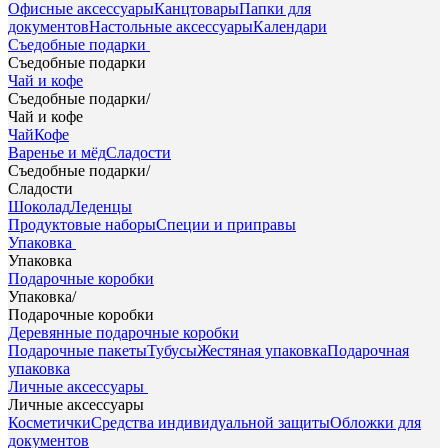
Офисные аксессуары
Канцтовары
Папки для
документов
Настольные аксессуары
Календари
Съедобные подарки
Съедобные подарки
Чай и кофе
Съедобные подарки
/
Чай и кофе
Чай
Кофе
Варенье и мёд
Сладости
Съедобные подарки
/
Сладости
Шоколад
Леденцы
Продуктовые наборы
Специи и приправы
Упаковка
Упаковка
Подарочные коробки
Упаковка
/
Подарочные коробки
Деревянные подарочные коробки
Подарочные пакеты
Тубусы
Жестяная упаковка
Подарочная
упаковка
Личные аксессуары
Личные аксессуары
Косметички
Средства индивидуальной защиты
Обложки для
документов