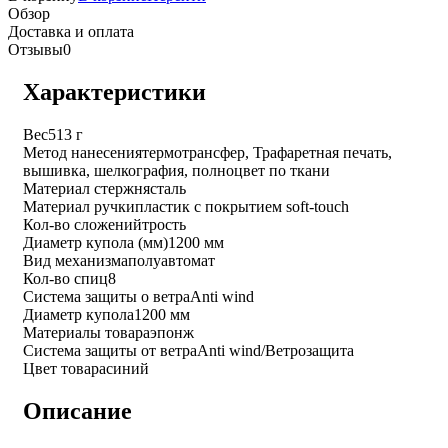
Обзор
Доставка и оплата
Отзывы
0
Характеристики
Вес
513 г
Метод нанесения
термотрансфер, Трафаретная печать,
вышивка, шелкография, полноцвет по ткани
Материал стержня
сталь
Материал ручки
пластик с покрытием soft-touch
Кол-во сложений
трость
Диаметр купола (мм)
1200 мм
Вид механизма
полуавтомат
Кол-во спиц
8
Система защиты о ветра
Anti wind
Диаметр купола
1200 мм
Материалы товара
эпонж
Система защиты от ветра
Anti wind/Ветрозащита
Цвет товара
синий
Описание