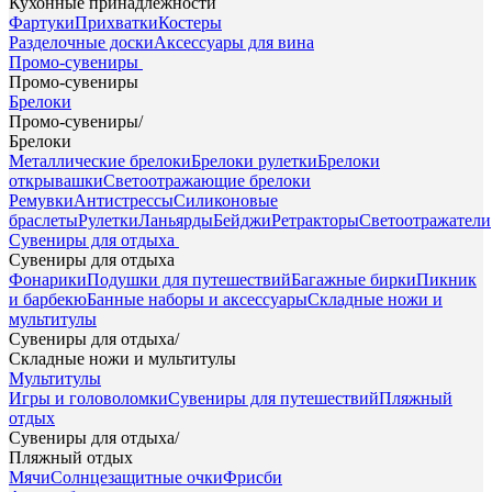
Кухонные принадлежности
Фартуки
Прихватки
Костеры
Разделочные доски
Аксессуары для вина
Промо-сувениры
Промо-сувениры
Брелоки
Промо-сувениры
/
Брелоки
Металлические брелоки
Брелоки рулетки
Брелоки
открывашки
Светоотражающие брелоки
Ремувки
Антистрессы
Силиконовые
браслеты
Рулетки
Ланьярды
Бейджи
Ретракторы
Светоотражатели
Сувениры для отдыха
Сувениры для отдыха
Фонарики
Подушки для путешествий
Багажные бирки
Пикник
и барбекю
Банные наборы и аксессуары
Складные ножи и
мультитулы
Сувениры для отдыха
/
Складные ножи и мультитулы
Мультитулы
Игры и головоломки
Сувениры для путешествий
Пляжный
отдых
Сувениры для отдыха
/
Пляжный отдых
Мячи
Солнцезащитные очки
Фрисби