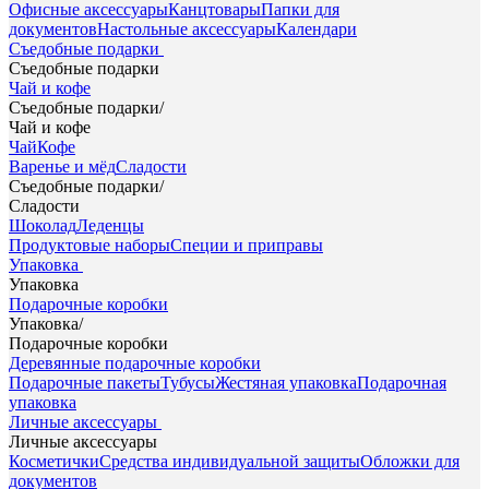
Офисные аксессуары
Канцтовары
Папки для
документов
Настольные аксессуары
Календари
Съедобные подарки
Съедобные подарки
Чай и кофе
Съедобные подарки
/
Чай и кофе
Чай
Кофе
Варенье и мёд
Сладости
Съедобные подарки
/
Сладости
Шоколад
Леденцы
Продуктовые наборы
Специи и приправы
Упаковка
Упаковка
Подарочные коробки
Упаковка
/
Подарочные коробки
Деревянные подарочные коробки
Подарочные пакеты
Тубусы
Жестяная упаковка
Подарочная
упаковка
Личные аксессуары
Личные аксессуары
Косметички
Средства индивидуальной защиты
Обложки для
документов