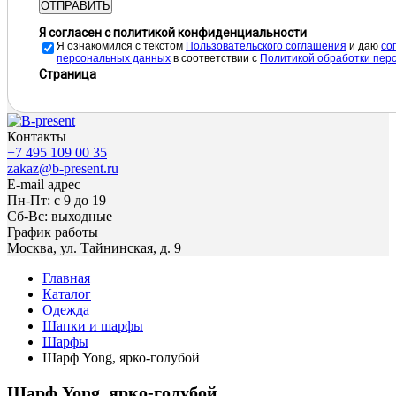
ОТПРАВИТЬ
Я согласен с политикой конфиденциальности
Я ознакомился с текстом
Пользовательского соглашения
и даю
cо
персональных данных
в соответствии с
Политикой обработки пер
Страница
Контакты
+7 495 109 00 35
zakaz@b-present.ru
E-mail адрес
Пн-Пт: с 9 до 19
Сб-Вс: выходные
График работы
Москва, ул. Тайнинская, д. 9
Главная
Каталог
Одежда
Шапки и шарфы
Шарфы
Шарф Yong, ярко-голубой
Шарф Yong, ярко-голубой