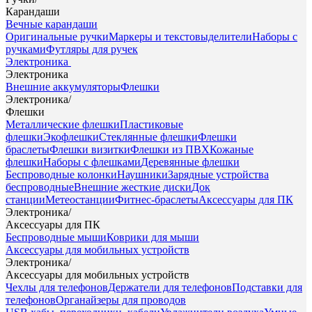
Карандаши
Вечные карандаши
Оригинальные ручки
Маркеры и текстовыделители
Наборы с
ручками
Футляры для ручек
Электроника
Электроника
Внешние аккумуляторы
Флешки
Электроника
/
Флешки
Металлические флешки
Пластиковые
флешки
Экофлешки
Стеклянные флешки
Флешки
браслеты
Флешки визитки
Флешки из ПВХ
Кожаные
флешки
Наборы с флешками
Деревянные флешки
Беспроводные колонки
Наушники
Зарядные устройства
беспроводные
Внешние жесткие диски
Док
станции
Метеостанции
Фитнес-браслеты
Аксессуары для ПК
Электроника
/
Аксессуары для ПК
Беспроводные мыши
Коврики для мыши
Аксессуары для мобильных устройств
Электроника
/
Аксессуары для мобильных устройств
Чехлы для телефонов
Держатели для телефонов
Подставки для
телефонов
Органайзеры для проводов