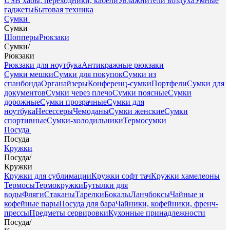
USB хабы, переходники, кабели
Увлажнители воздуха
Умные
гаджеты
Бытовая техника
Сумки
Сумки
Шопперы
Рюкзаки
Сумки
/
Рюкзаки
Рюкзаки для ноутбука
Антикражные рюкзаки
Сумки мешки
Сумки для покупок
Сумки из
спанбонда
Органайзеры
Конференц-сумки
Портфели
Сумки для
документов
Сумки через плечо
Сумки поясные
Сумки
дорожные
Сумки прозрачные
Сумки для
ноутбука
Несессеры
Чемоданы
Сумки женские
Сумки
спортивные
Сумки-холодильники
Термосумки
Посуда
Посуда
Кружки
Посуда
/
Кружки
Кружки для сублимации
Кружки софт тач
Кружки хамелеоны
Термосы
Термокружки
Бутылки для
воды
Фляги
Стаканы
Тарелки
Бокалы
Ланчбоксы
Чайные и
кофейные пары
Посуда для бара
Чайники, кофейники, френч-
прессы
Предметы сервировки
Кухонные принадлежности
Посуда
/