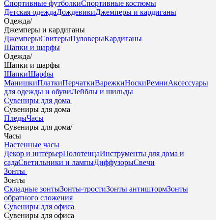
Спортивные футболки
Спортивные костюмы
Детская одежда
Дождевики
Джемперы и кардиганы
Одежда
/
Джемперы и кардиганы
Джемперы
Свитеры
Пуловеры
Кардиганы
Шапки и шарфы
Одежда
/
Шапки и шарфы
Шапки
Шарфы
Манишки
Платки
Перчатки
Варежки
Носки
Ремни
Аксессуары
для одежды и обуви
Лейблы и шильды
Сувениры для дома
Сувениры для дома
Пледы
Часы
Сувениры для дома
/
Часы
Настенные часы
Декор и интерьер
Полотенца
Инструменты для дома и
сада
Светильники и лампы
Диффузоры
Свечи
Зонты
Зонты
Складные зонты
Зонты-трости
Зонты антишторм
Зонты
обратного сложения
Сувениры для офиса
Сувениры для офиса