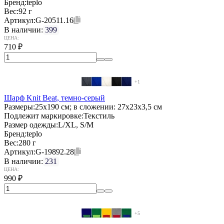
Бренд:
teplo
Вес:
92 г
Артикул:
G-20511.16
В наличии:
399
ЦЕНА:
710
₽
+1
Шарф Knit Beat, темно-серый
Размеры:
25x190 см; в сложении: 27x23x3,5 см
Подлежит маркировке:
Текстиль
Размер одежды:
L/XL, S/M
Бренд:
teplo
Вес:
280 г
Артикул:
G-19892.28
В наличии:
231
ЦЕНА:
990
₽
+5