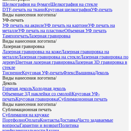
Шелкография на бумаге
Шелкография на стекле
DTF-печать на ткани
Круговая шелкография
УФ-печать
Виды нанесения логотипа
/
УФ-печать
УФ печать на акриле
УФ печать на картоне
УФ печать на
металле
УФ печать на пластике
Объемная УФ печать
Тампопечать
Лазерная гравировка
Виды нанесения логотипа
/
Лазерная гравировка
Лазерная гравировка на коже
Лазерная гравировка на
металле
Лазерная гравировка на стекле
Лазерная гравировка по
дереву
Цветная лазерная гравировка
Лазерная 3D гравировка в
стекле
Тиснение
Круговая УФ-печать
Флекс
Вышивка
Деколь
Виды нанесения логотипа
/
Деколь
Горячая деколь
Холодная деколь
Объемные 3Д наклейки со смолой
Круговая УФ-
печать
Круговая гравировка
Сублимационная печать
Виды нанесения логотипа
/
Сублимационная печать
Сублимация на кружке
Портфолио
Оплата
Контакты
Доставка
Часто задаваемые
вопросы
Гарантии и возврат
Политика
конфиденциальности
Акции