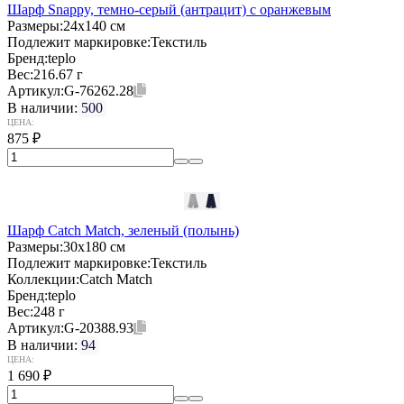
Шарф Snappy, темно-серый (антрацит) с оранжевым
Размеры:
24х140 см
Подлежит маркировке:
Текстиль
Бренд:
teplo
Вес:
216.67 г
Артикул:
G-76262.28
В наличии:
500
ЦЕНА:
875
₽
Шарф Catch Match, зеленый (полынь)
Размеры:
30x180 см
Подлежит маркировке:
Текстиль
Коллекции:
Catch Match
Бренд:
teplo
Вес:
248 г
Артикул:
G-20388.93
В наличии:
94
ЦЕНА:
1 690
₽