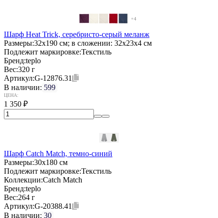
+4
Шарф Heat Trick, серебристо-серый меланж
Размеры:
32х190 см; в сложении: 32x23x4 см
Подлежит маркировке:
Текстиль
Бренд:
teplo
Вес:
320 г
Артикул:
G-12876.31
В наличии:
599
ЦЕНА:
1 350
₽
Шарф Catch Match, темно-синий
Размеры:
30x180 см
Подлежит маркировке:
Текстиль
Коллекции:
Catch Match
Бренд:
teplo
Вес:
264 г
Артикул:
G-20388.41
В наличии:
30