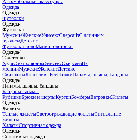
Автомобильные аксессуары
Одежда
Одежда
Футболки
Одежда
/
Футболки
Мужские
Женские
Унисекс
Оверсайз
С длинным
рукавом
Детские
Футболки поло
Майки
Толстовки
Одежда
/
Толстовки
Худи
С капюшоном
Унисекс
Оверсайз
На
молнии
Мужские
Женские
Детские
Свитшоты
Лонгсливы
Бейсболки
Панамы, шляпы, банданы
Одежда
/
Панамы, шляпы, банданы
Банданы
Панамы
Рубашки
Брюки и шорты
Куртки
Бомберы
Ветровки
Жилеты
Одежда
/
Жилеты
Теплые жилеты
Светоотражающие жилеты
Сигнальные
жилеты
Халаты
Спортивная одежда
Одежда
/
Спортивная одежда