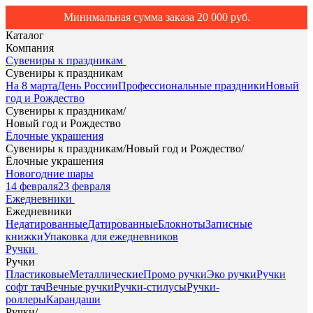
Минимальная сумма заказа 20 000 руб.
Каталог
Компания
Сувениры к праздникам
Сувениры к праздникам
На 8 марта
День России
Профессиональные праздники
Новый
год и Рождество
Сувениры к праздникам
/
Новый год и Рождество
Ёлочные украшения
Сувениры к праздникам
/
Новый год и Рождество
/
Ёлочные украшения
Новогодние шары
14 февраля
23 февраля
Ежедневники
Ежедневники
Недатированные
Датированные
Блокноты
Записные
книжки
Упаковка для ежедневников
Ручки
Ручки
Пластиковые
Металлические
Промо ручки
Эко ручки
Ручки
софт тач
Вечные ручки
Ручки-стилусы
Ручки-
роллеры
Карандаши
Ручки
/