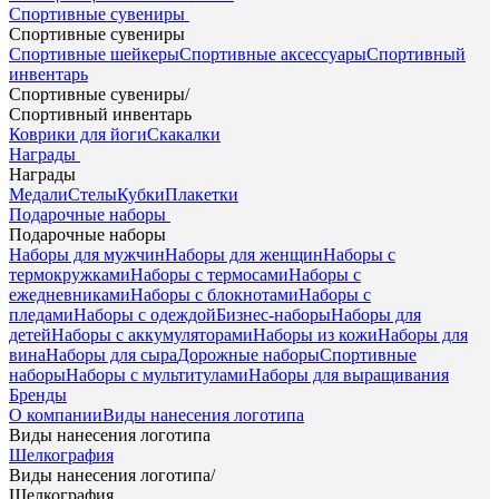
Спортивные сувениры
Спортивные сувениры
Спортивные шейкеры
Спортивные аксессуары
Спортивный
инвентарь
Спортивные сувениры
/
Спортивный инвентарь
Коврики для йоги
Скакалки
Награды
Награды
Медали
Стелы
Кубки
Плакетки
Подарочные наборы
Подарочные наборы
Наборы для мужчин
Наборы для женщин
Наборы с
термокружками
Наборы с термосами
Наборы с
ежедневниками
Наборы с блокнотами
Наборы с
пледами
Наборы с одеждой
Бизнес-наборы
Наборы для
детей
Наборы с аккумуляторами
Наборы из кожи
Наборы для
вина
Наборы для сыра
Дорожные наборы
Спортивные
наборы
Наборы с мультитулами
Наборы для выращивания
Бренды
О компании
Виды нанесения логотипа
Виды нанесения логотипа
Шелкография
Виды нанесения логотипа
/
Шелкография