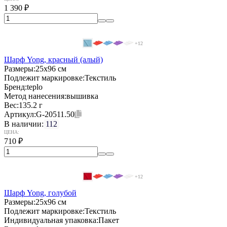
1 390
₽
+12
Шарф Yong, красный (алый)
Размеры:
25х96 см
Подлежит маркировке:
Текстиль
Бренд:
teplo
Метод нанесения:
вышивка
Вес:
135.2 г
Артикул:
G-20511.50
В наличии:
112
ЦЕНА:
710
₽
+12
Шарф Yong, голубой
Размеры:
25х96 см
Подлежит маркировке:
Текстиль
Индивидуальная упаковка:
Пакет