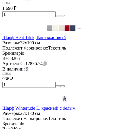
ЦЕНА:
1 690
₽
+4
Шарф Heat Trick, баклажановый
Размеры:
32х190 см
Подлежит маркировке:
Текстиль
Бренд:
teplo
Вес:
320 г
Артикул:
G-12876.74
В наличии:
9
ЦЕНА:
936
₽
Шарф Wintertude L, красный с белым
Размеры:
27х180 см
Подлежит маркировке:
Текстиль
Бренд:
teplo
Вес:
340 г